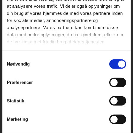
at analysere vores trafik. Vi deler også oplysninger om
din brug af vores hjemmeside med vores partnere inden
For privatkunder og
For institutioner og
for sociale medier, annonceringspartnere og
analysepartnere. Vores partnere kan kombinere disse
studerende. Du får
virksomheder. Du
Praxis Forlag A/S
data med andre oplysninger, du har givet dem, eller som
CVR 41280921
vist priser inkl.
får vist priser ekskl.
de har indsamlet fra din brug af deres tjenester.
moms.
moms.
København
Vognmagergade 7, 5. sal
Samtykkevalg
Privat
Institution
1120 København K
Nødvendig
Odense
Kochsgade 31D
Præferencer
5000 Odense
Rødekro
Statistik
Tilgå dine onlinematerialer
Hærvejen 8
6230 Rødekro
Marketing
Kontakt kundeservice