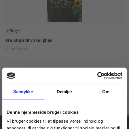
eBog+
Fra utopi til virkelighed
Karen Conrad
Fra
80,00 KR.
Samtykke
Detaljer
Om
Køb læremidler og find masterclasses mm.
Denne hjemmeside bruger cookies
Fortsæt som:
Vi bruger cookies til at tilpasse vores indhold og
annoncer, til at vise dig funktioner til sociale medier og til