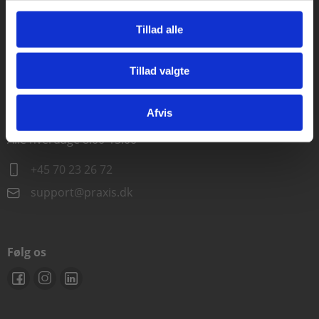
Alle hverdage kl. 10.00-15.00
Tillad alle
+45 70 23 85 87
Tillad valgte
info@praxis.dk
Gå til praxisOnline
Afvis
Kontakt teknisk support
Alle hverdage 8.00-15.00
+45 70 23 26 72
support@praxis.dk
Følg os