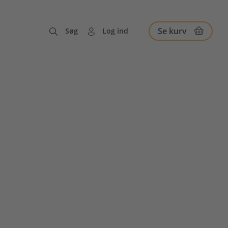
Se kurv
Søg
Log ind