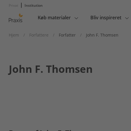
Privat
Institution
Køb materialer
Bliv inspireret
Main
navigation
Hjem
/
Forfattere
/
Forfatter
/
John F. Thomsen
John F. Thomsen