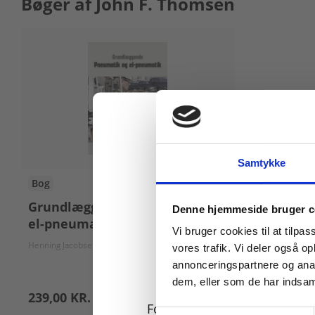
Bøger af John F. Thomsen
Samtykke
Bog
Køb læremidler og find
Grundlæggende pneumatik og
Denne hjemmeside bruger c
el-pneumatik
Vi bruger cookies til at tilpas
Henning Jacobsen
John F. Thomsen
vores trafik. Vi deler også 
annonceringspartnere og anal
dem, eller som de har indsaml
239,00 KR.
For privatkunder og
Samtykkevalg