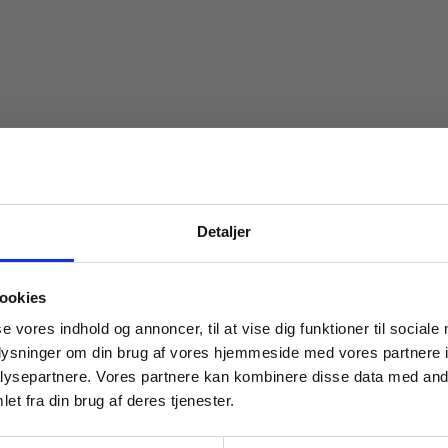
Detaljer
 masterclasses mm.
ookies
Tilgå din
se vores indhold og annoncer, til at vise dig funktioner til sociale
oplysninger om din brug af vores hjemmeside med vores partnere i
ysepartnere. Vores partnere kan kombinere disse data med andr
et fra din brug af deres tjenester.
For institutioner og