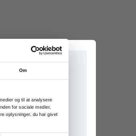
Om
e onlinematerialer
 medier og til at analysere
nden for sociale medier,
e oplysninger, du har givet