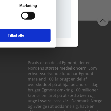
Marketing
il praxisOnline
Følg os
Tillad alle
Praxis er en del af Egmont, der er
Nordens største mediekoncern. Som
erhvervsdrivende fond har Egmont i
mere end 100 år brugt en del af
overskuddet på at hjælpe andre. I dag
bruger Egmont omkring 100 millioner
kroner om året på at støtte børn og
unge i svære livsvilkår i Danmark, Norge
og Sverige i at uddanne sig, have en