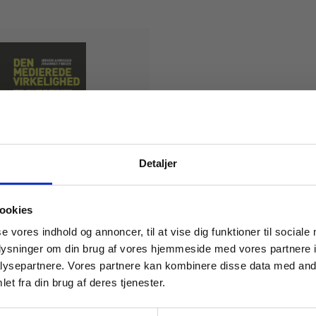
Detaljer
 masterclasses mm.
erede virkelighed
ookies
er
Jørgen Asmussen
Tilgå din
se vores indhold og annoncer, til at vise dig funktioner til sociale
oplysninger om din brug af vores hjemmeside med vores partnere i
ysepartnere. Vores partnere kan kombinere disse data med andr
et fra din brug af deres tjenester.
For institutioner og