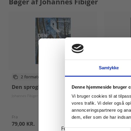
Bøger af Johannes Fibiger
Samtykke
eBog+
2 formater
Køb læremidler og find
Den medi
Den sproglige virkelighed
Denne hjemmeside bruger c
Johannes Fibig
Johannes Fibiger
Vi bruger cookies til at tilpas
vores trafik. Vi deler også 
annonceringspartnere og anal
Fra
dem, eller som de har indsaml
79,00 KR.
75,00 KR.
For privatkunder og
Samtykkevalg