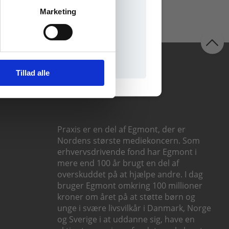
Marketing
il praxisOnline
Følg os
Tillad alle
Praxis er en del af Egmont, der er
Nordens største mediekoncern. Som
erhvervsdrivende fond har Egmont i
mere end 100 år brugt en del af
overskuddet på at hjælpe andre. I dag
bruger Egmont omkring 100 millioner
kroner om året på at støtte børn og
unge i svære livsvilkår i Danmark, Norge
og Sverige i at uddanne sig, have en