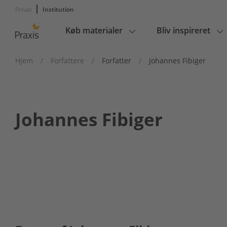
Privat
Institution
Køb materialer
Bliv inspireret
Main
navigation
Hjem
/
Forfattere
/
Forfatter
/
Johannes Fibiger
Johannes Fibiger