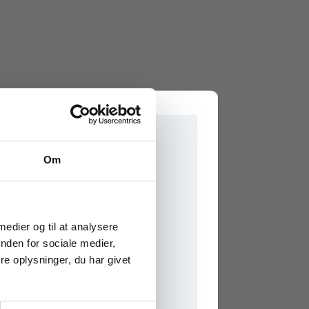
Om
e onlinematerialer
 medier og til at analysere
nden for sociale medier,
e oplysninger, du har givet