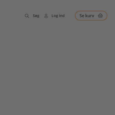
Se kurv
Søg
Log ind