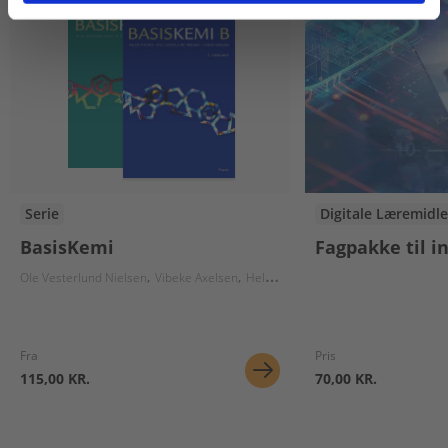
Serie
Digitale Læremidle
BasisKemi
Fagpakke til i
Ole Vesterlund Nielsen
Vibeke Axelsen
Helge Mygind
Karen Houborg
Fra
Pris
115,00 KR.
70,00 KR.