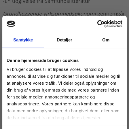
-En udgivelse fra Samfundslitteratur
Grundlæggende virksomhedsøkonomi
gennemgår
begreber og de regnskabsforhold, som en
iværksætter skal kende, når han eller hun starter
egen virksomhed. Der er illustrative eksempler og
Samtykke
Detaljer
Om
opgaver, som konkret viser, hvordan man gør.
Bogen giver desuden indblik i, hvad en god
forretningsplan bør indeholde, og hvilke
Køb læremidler og find masterclasses mm.
Denne hjemmeside bruger cookies
forskellige selskabsformer der findes.
Fortsæt som:
Vi bruger cookies til at tilpasse vores indhold og
Grundlæggende virksomhedsøkonomi
kan også
annoncer, til at vise dig funktioner til sociale medier og til
bruges som opslagsbog for iværksættere, der skal
at analysere vores trafik. Vi deler også oplysninger om
have indsigt i det mest grundlæggende, når det
din brug af vores hjemmeside med vores partnere inden
handler om regnskab og økonomi i forbindelse
For privatkunder og
For institutioner og
for sociale medier, annonceringspartnere og
med etablering af en virksomhed.
analysepartnere. Vores partnere kan kombinere disse
studerende. Du får
virksomheder. Du
data med andre oplysninger, du har givet dem, eller som
vist priser inkl.
får vist priser ekskl.
Denne bog er til økonomiuddannelser, hvor den
de har indsamlet fra din brug af deres tjenester.
studerende har brug for en introduktion eller et
moms.
moms.
brush up på grundlæggende