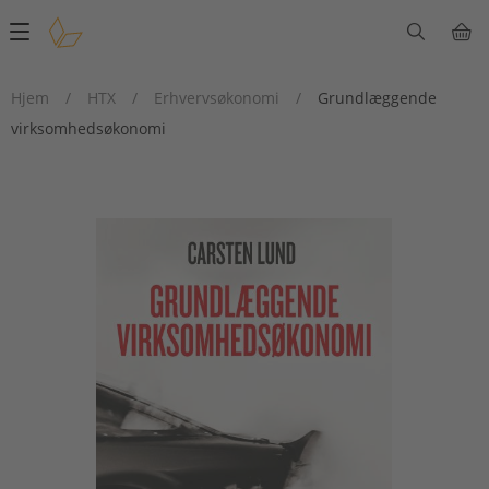
Main
navigation
Hjem
/
HTX
/
Erhvervsøkonomi
/
Grundlæggende
virksomhedsøkonomi