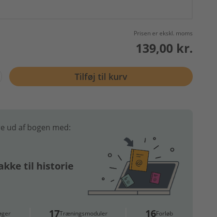
Prisen er ekskl. moms
139,00 kr.
Tilføj til kurv
e ud af bogen med:
kke til historie
17
16
øger
Træningsmoduler
Forløb