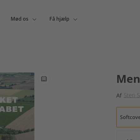
Mød os
Få hjælp
Men
Sten S
Af
Softcov