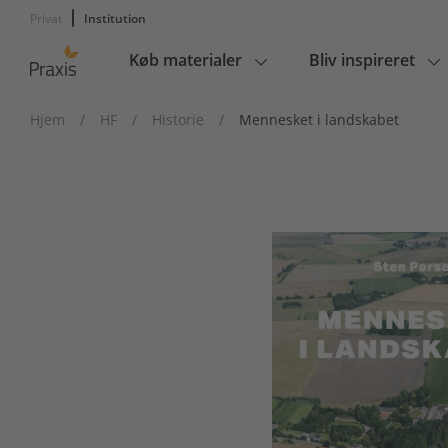
Privat
Institution
Køb materialer
Bliv inspireret
Main
navigation
Hjem
/
HF
/
Historie
/
Mennesket i landskabet