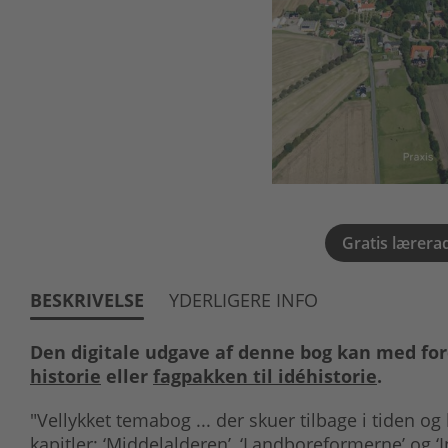
Gratis lærera
BESKRIVELSE
YDERLIGERE INFO
Den digitale udgave af denne bog kan med for
historie
eller
fagpakken til idéhistorie
.
"Vellykket temabog ... der skuer tilbage i tiden o
kapitler: ‘Middelalderen’, ‘Landboreformerne’ og ‘In