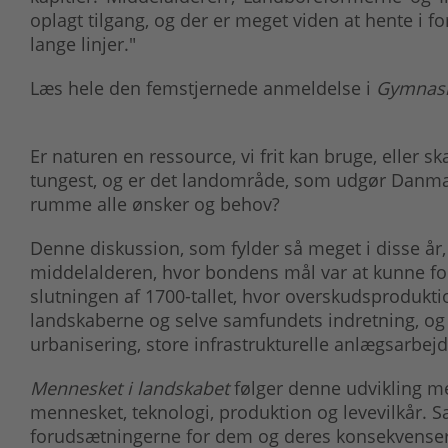
oplagt tilgang, og der er meget viden at hente i f
lange linjer."
Læs hele den femstjernede anmeldelse i
Gymnasi
Er naturen en ressource, vi frit kan bruge, eller s
tungest, og er det landområde, som udgør Danmark,
rumme alle ønsker og behov?
Denne diskussion, som fylder så meget i disse år, t
middelalderen, hvor bondens mål var at kunne for
slutningen af 1700-tallet, hvor overskudsprodukt
landskaberne og selve samfundets indretning, og ti
urbanisering, store infrastrukturelle anlægsarbejd
Mennesket i landskabet
følger denne udvikling m
mennesket, teknologi, produktion og levevilkår. S
forudsætningerne for dem og deres konsekvenser 