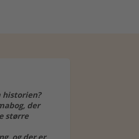
historien?
mabog, der
e større
ng, og der er