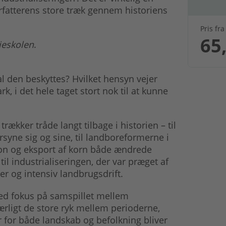
orfatterens store træk gennem historiens
Pris fra
65,
eskolen
.
kal den beskyttes? Hvilket hensyn vejer
 i det hele taget stort nok til at kunne
rækker tråde langt tilbage i historien – til
syne sig og sine, til landboreformerne i
ion og eksport af korn både ændrede
l industrialiseringen, der var præget af
er og intensiv landbrugsdrift.
ed fokus på samspillet mellem
ærligt de store ryk mellem perioderne,
for både landskab og befolkning bliver