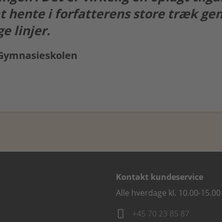
t hente i forfatterens store træk g
e linjer.
 Gymnasieskolen
Kontakt kundeservice
Alle hverdage kl. 10.00-15.00
+45 70 23 85 87