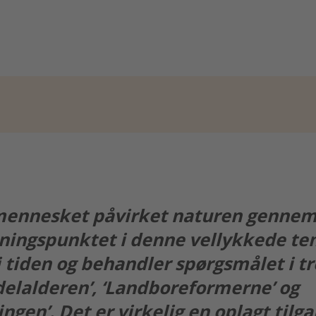
ennesket påvirket naturen gennem 
ningspunktet i denne vellykkede te
i tiden og behandler spørgsmålet i tr
delalderen’, ‘Landboreformerne’ og
ingen’. Det er virkelig en oplagt tilga