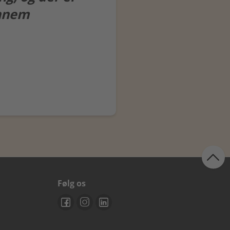
ennem
Følg os