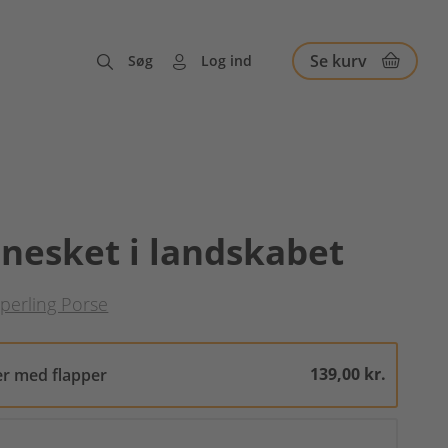
Se kurv
Søg
Log ind
nesket i landskabet
perling Porse
139,00 kr.
er med flapper