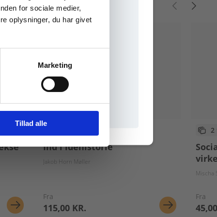
nden for sociale medier,
e oplysninger, du har givet
Marketing
il praxisOnline
Tillad alle
2 formater
2
ekse
Ind i idéhistorie
Soci
virk
Jakob Horn Møller
Mischa 
Fra
Fra
115,00 KR.
45,00