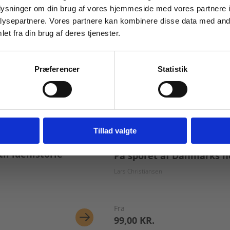
oplysninger om din brug af vores hjemmeside med vores partnere i
ysepartnere. Vores partnere kan kombinere disse data med andr
et fra din brug af deres tjenester.
For institutioner og
virksomheder. Du får
Præferencer
Statistik
vist priser ekskl. moms.
Fortsæt som institution
Gå t
Tillad valgte
emidler
2 formater
il idéhistorie
På sporet af Danmarks h
Lars Christiansen
Fra
99,00 KR.