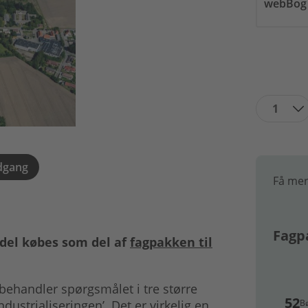
webBog
1
dgang
Få mer
Fagpa
del købes som del af
fagpakken til
g behandler spørgsmålet i tre større
52
B
dustrialiseringen’. Det er virkelig en