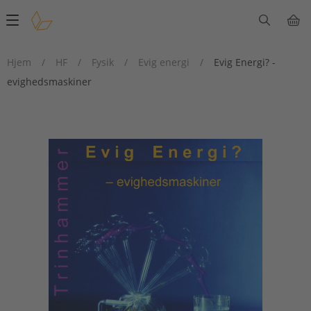
Main
navigation
Hjem
/
HF
/
Fysik
/
Evig energi
/
Evig Energi? -
evighedsmaskiner