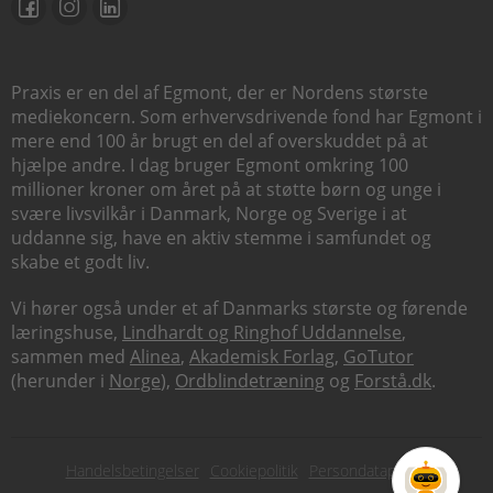
Praxis er en del af Egmont, der er Nordens største
mediekoncern. Som erhvervsdrivende fond har Egmont i
mere end 100 år brugt en del af overskuddet på at
hjælpe andre. I dag bruger Egmont omkring 100
millioner kroner om året på at støtte børn og unge i
svære livsvilkår i Danmark, Norge og Sverige i at
uddanne sig, have en aktiv stemme i samfundet og
skabe et godt liv.
Vi hører også under et af Danmarks største og førende
læringshuse,
Lindhardt og Ringhof Uddannelse
,
sammen med
Alinea
,
Akademisk Forlag
,
GoTutor
(herunder i
Norge
),
Ordblindetræning
og
Forstå.dk
.
Subfooter
Handelsbetingelser
Cookiepolitik
Persondatapolitik
menu