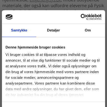
materiale, der også kan udfordre eleverne på Fysik
B og Fysik A, ligesom bogens sidste kapitel
indeholder afsnit skrevet specielt for disse
niveauer. Tre bøger,
Brændselsceller
,
Solceller
og
Evighedsmaskiner
er samlet under en fælles
Samtykke
Detaljer
Om
betegnelse, Evig energi? Man ser både eksempler
på kreativ snilde, teoretiske modeller og
naturlovene bag udfoldelsen af menneskets
Køb læremidler og find masterclasses mm.
Denne hjemmeside bruger cookies
virkelyst.
Fortsæt som:
Vi bruger cookies til at tilpasse vores indhold og
annoncer, til at vise dig funktioner til sociale medier og til
Jagten på evighedsmaskiner vil næppe nogensinde
at analysere vores trafik. Vi deler også oplysninger om
resultere i en fungerende maskine, men
din brug af vores hjemmeside med vores partnere inden
forslagene har givet indsigt i naturen, aftvunget
For privatkunder og
For institutioner og
for sociale medier, annonceringspartnere og
erkendelsen nye begreber og affødt
analysepartnere. Vores partnere kan kombinere disse
termodynamikkens love. Lovene lærer os, hvilke
studerende. Du får
virksomheder. Du
data med andre oplysninger, du har givet dem, eller som
virkningsgrader vi kan stræbe efter i
vist priser inkl.
får vist priser ekskl.
de har indsamlet fra din brug af deres tjenester.
effektiviseringen af faktisk fungerende maskiner
moms.
moms.
for energiomsætning. Ja, vi bruger i dag