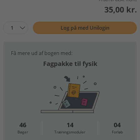
35,00 kr.
1
Log på med Unilogin
Få mere ud af bogen med:
Fagpakke til fysik
46
14
04
Bøger
Træningsmoduler
Forløb