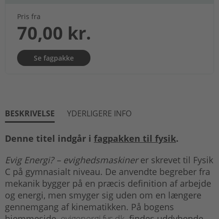
Pris fra
70,00 kr.
Se fagpakke
BESKRIVELSE
YDERLIGERE INFO
Denne titel indgår i
fagpakken til fysik
.
Evig Energi? – evighedsmaskiner
er skrevet til Fysik
C på gymnasialt niveau. De anvendte begreber fra
mekanik bygger på en præcis definition af arbejde
og energi, men smyger sig uden om en længere
gennemgang af kinematikken. På bogens
hjemmeside,
evigenergi.fys.dk
, findes uddybende