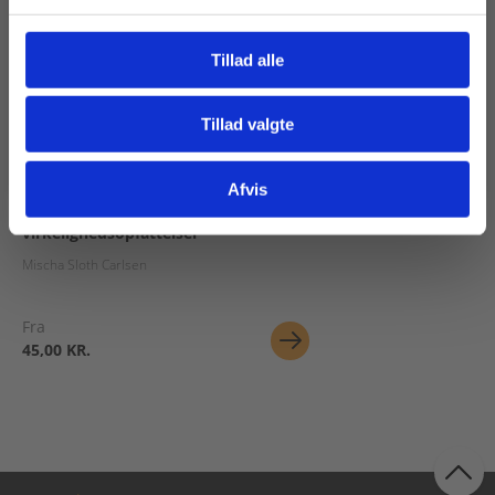
Tillad alle
Tillad valgte
Gå til praxisOnline
2 formater
Afvis
Sociale medier og
virkelighedsopfattelser
Mischa Sloth Carlsen
Fra
45,00 KR.