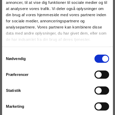
annoncer, til at vise dig funktioner til sociale medier og til
at analysere vores trafik. Vi deler også oplysninger om
Tegneserier og tekstlæning
henvender sig til
din brug af vores hjemmeside med vores partnere inden
studerende og deres undervisere ved danskfaget
For privatkunder og
For institutioner og
for sociale medier, annonceringspartnere og
på læreruddannelsen samt til dansklærere i
analysepartnere. Vores partnere kan kombinere disse
studerende. Du får
virksomheder. Du
grundskolen.
data med andre oplysninger, du har givet dem, eller som
vist priser inkl.
får vist priser ekskl.
de har indsamlet fra din brug af deres tjenester.
moms.
moms.
Samtykkevalg
Privat
Institution
Nødvendig
Præferencer
Andre har også købt
Statistik
Tilgå dine onlinematerialer
Marketing