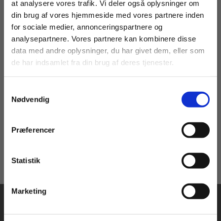
at analysere vores trafik. Vi deler også oplysninger om
din brug af vores hjemmeside med vores partnere inden
For privatkunder og
For institutioner og
for sociale medier, annonceringspartnere og
Serie
analysepartnere. Vores partnere kan kombinere disse
studerende. Du får
virksomheder. Du
data med andre oplysninger, du har givet dem, eller som
Kirkefunktionær
vist priser inkl.
får vist priser ekskl.
de har indsamlet fra din brug af deres tjenester.
moms.
moms.
Annette Kappelgaard
Hans Jørgen Jensen
Samtykkevalg
Privat
Institution
Nødvendig
Fra
169,00 KR.
Præferencer
Statistik
Tilgå dine onlinematerialer
Marketing