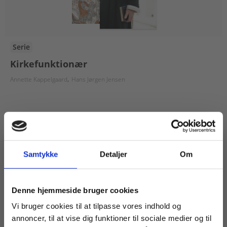
Serie
Kirkefunktionær
Annette Kappelgaard
Hans Jørgen Jensen
Fra
159,00 KR.
Samtykke
Detaljer
Om
Køb læremidler og find masterclasses mm.
Denne hjemmeside bruger cookies
Fortsæt som:
Vi bruger cookies til at tilpasse vores indhold og
annoncer, til at vise dig funktioner til sociale medier og til