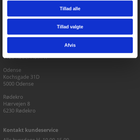
Tillad alle
Praxis Forlag A/S
Tillad valgte
CVR 41280921
Gå til praxisOnline
København
Afvis
Vognmagergade 7, 5. sal
1120 København K
Odense
Kochsgade 31D
5000 Odense
Rødekro
Hærvejen 8
6230 Rødekro
Kontakt kundeservice