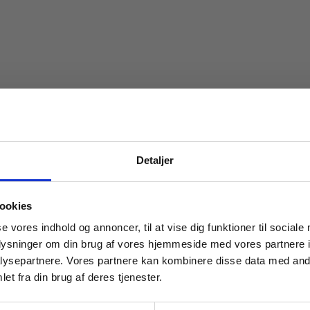
Detaljer
 masterclasses mm.
ookies
sen
Dominique Otoul
Flemming Petersen
Tilgå din
se vores indhold og annoncer, til at vise dig funktioner til sociale
oplysninger om din brug af vores hjemmeside med vores partnere i
ysepartnere. Vores partnere kan kombinere disse data med andr
et fra din brug af deres tjenester.
For institutioner og