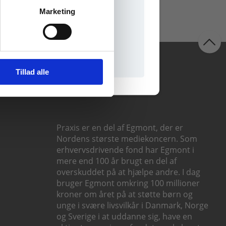
Marketing
il praxisOnline
Følg os
Tillad alle
Praxis er en del af Egmont, der er
Nordens største mediekoncern. Som
erhvervsdrivende fond har Egmont i
mere end 100 år brugt en del af
overskuddet på at hjælpe andre. I dag
bruger Egmont omkring 100 millioner
kroner om året på at støtte børn og
unge i svære livsvilkår i Danmark, Norge
og Sverige i at uddanne sig, have en