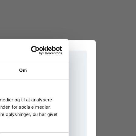
Om
e onlinematerialer
 medier og til at analysere
nden for sociale medier,
e oplysninger, du har givet