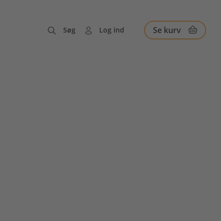
Se kurv
Søg
Log ind