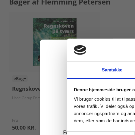
Bøger af Flemming Petersen
Samtykke
eBog+
Køb læremidler og find
Regnskoven på tværs
Denne hjemmeside bruger c
Liane Gerup Damsø
Dorte Hammelev
Jørgen Lobedanz
Jens Gerup Niel
Vi bruger cookies til at tilpas
vores trafik. Vi deler også 
annonceringspartnere og anal
Fra
dem, eller som de har indsaml
50,00 KR.
For privatkunder og
Samtykkevalg