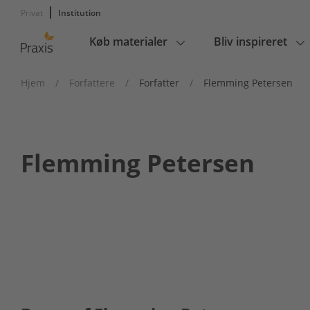
Privat
Institution
Køb materialer
Bliv inspireret
Main
navigation
Hjem
/
Forfattere
/
Forfatter
/
Flemming Petersen
Flemming Petersen