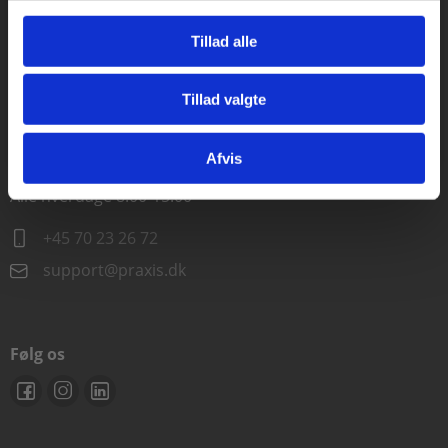
Alle hverdage kl. 10.00-15.00
Tillad alle
+45 70 23 85 87
Tillad valgte
info@praxis.dk
Gå til praxisOnline
Afvis
Kontakt teknisk support
Alle hverdage 8.00-15.00
+45 70 23 26 72
support@praxis.dk
Følg os