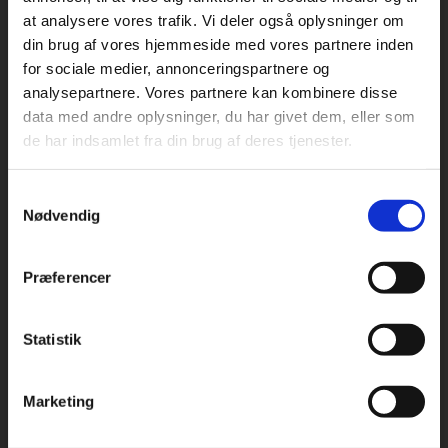
at analysere vores trafik. Vi deler også oplysninger om
din brug af vores hjemmeside med vores partnere inden
For privatkunder og
For institutioner og
for sociale medier, annonceringspartnere og
analysepartnere. Vores partnere kan kombinere disse
studerende. Du får
virksomheder. Du
Praxis Forlag A/S
data med andre oplysninger, du har givet dem, eller som
CVR 41280921
vist priser inkl.
får vist priser ekskl.
de har indsamlet fra din brug af deres tjenester.
moms.
moms.
København
Vognmagergade 7, 5. sal
Samtykkevalg
Privat
Institution
1120 København K
Nødvendig
Odense
Kochsgade 31D
Præferencer
5000 Odense
Rødekro
Statistik
Tilgå dine onlinematerialer
Hærvejen 8
6230 Rødekro
Marketing
Kontakt kundeservice