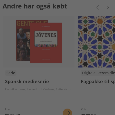
Andre har også købt
Serie
Digitale Læremidle
Spansk medieserie
Fagpakke til s
Dan Albertsen
Lasse-Emil Paulsen
Gitte Pedersen
Fra
Pris