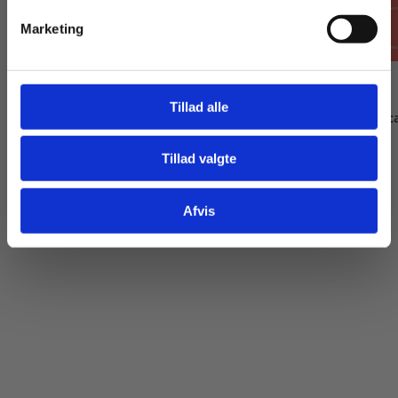
Marketing
eBog+
eBog+
Tillad alle
Gente que cuenta, eBog+ med film
Jóvenes en América
Dan Albertsen
Lasse-Emil Paulsen
Gitte Pedersen
Tillad valgte
Gå til praxisOnline
Afvis
99,00 KR.
99,00 KR.