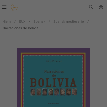
Main
navigation
Hjem
/
EUX
/
Spansk
/
Spansk medieserie
/
Narraciones de Bolivia