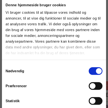
findes
her
.
Køb læremidler og find masterclasses mm.
Denne hjemmeside bruger cookies
Fortsæt som:
Vi bruger cookies til at tilpasse vores indhold og
annoncer, til at vise dig funktioner til sociale medier og til
at analysere vores trafik. Vi deler også oplysninger om
din brug af vores hjemmeside med vores partnere inden
For privatkunder og
For institutioner og
for sociale medier, annonceringspartnere og
analysepartnere. Vores partnere kan kombinere disse
studerende. Du får
virksomheder. Du
data med andre oplysninger, du har givet dem, eller som
vist priser inkl.
får vist priser ekskl.
de har indsamlet fra din brug af deres tjenester.
moms.
moms.
Titler i serien
Samtykkevalg
Privat
Institution
Nødvendig
Præferencer
Statistik
Tilgå dine onlinematerialer