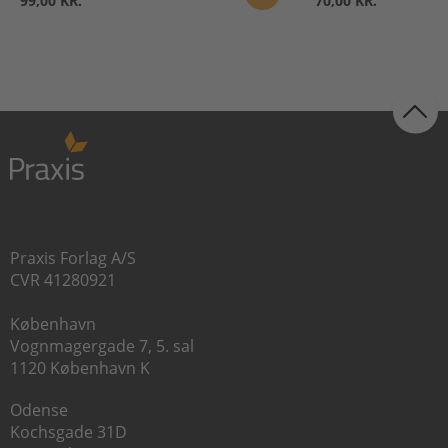
99,00 KR.
70,00 KR.
Praxis Forlag A/S
CVR 41280921
København
Vognmagergade 7, 5. sal
1120 København K
Odense
Kochsgade 31D