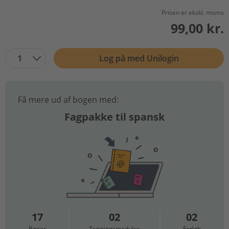
Prisen er ekskl. moms
99,00 kr.
1
Log på med Unilogin
Få mere ud af bogen med:
Fagpakke til spansk
17
02
02
Bøger
Træningsmoduler
Forløb