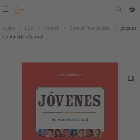
Main
navigation
Hjem
/
EUX
/
Spansk
/
Spansk medieserie
/
Jóvenes
en América Central