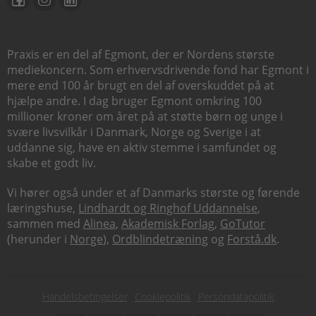
Praxis er en del af Egmont, der er Nordens største
mediekoncern. Som erhvervsdrivende fond har Egmont i
mere end 100 år brugt en del af overskuddet på at
hjælpe andre. I dag bruger Egmont omkring 100
millioner kroner om året på at støtte børn og unge i
svære livsvilkår i Danmark, Norge og Sverige i at
uddanne sig, have en aktiv stemme i samfundet og
skabe et godt liv.
Vi hører også under et af Danmarks største og førende
læringshuse,
Lindhardt og Ringhof Uddannelse
,
sammen med
Alinea
,
Akademisk Forlag
,
GoTutor
(herunder i
Norge
),
Ordblindetræning
og
Forstå.dk
.
Subfooter
Handelsbetingelser
Cookiepolitik
Persondatapolitik
menu