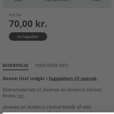
Pris fra
70,00 kr.
Se fagpakke
BESKRIVELSE
YDERLIGERE INFO
Denne titel indgår i
fagpakken til spansk
.
Ekstramateriale til
Jóvenes en América Central
findes
her
.
Jóvenes en América Central
består af otte
interviews med unge fra Nicaragua, Honduras og