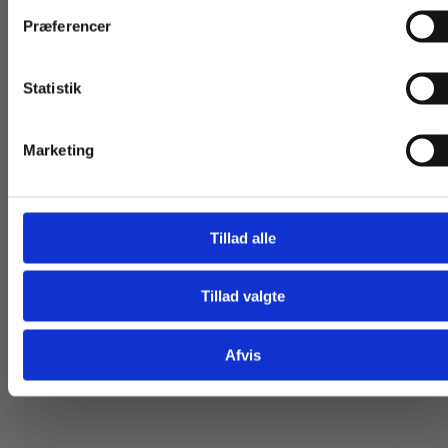
Præferencer
Statistik
Tilgå dine onlinematerialer
Marketing
eBog+
eBog+
Gente que cuenta, eBog+ med film
Narraciones de Boli
Tillad alle
Dan Albertsen
Lasse-Emil Paulsen
Gitte Pedersen
Tillad valgte
Gå til praxisOnline
99,00 KR.
99,00 KR.
Afvis