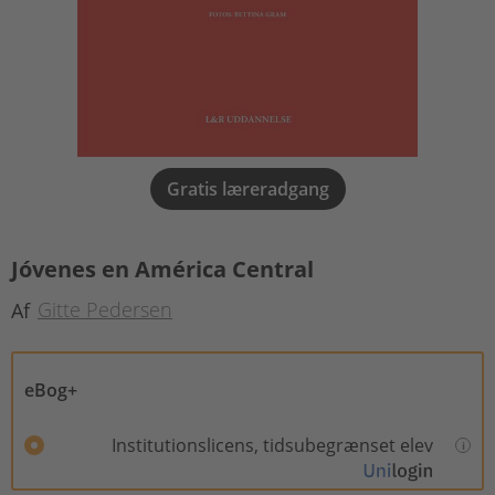
Gratis læreradgang
Jóvenes en América Central
Gitte Pedersen
Af
eBog+
Institutionslicens, tidsubegrænset elev