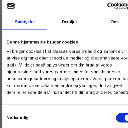
Guatemala. I bogen møder vi unge i alderen 13-27
år med vidt forskellig baggrund: fra den tjekkede
unge i hovedstaden til kaffeplukkeren og
Samtykke
Detaljer
Om
gadesælgeren.
Køb læremidler og find masterclasses mm.
Denne hjemmeside bruger cookies
Fortsæt som:
Vi bruger cookies til at tilpasse vores indhold og annoncer, til
at vise dig funktioner til sociale medier og til at analysere vo
trafik. Vi deler også oplysninger om din brug af vores
hjemmeside med vores partnere inden for sociale medier,
For privatkunder og
For institutioner og
annonceringspartnere og analysepartnere. Vores partnere k
studerende. Du får
virksomheder. Du
kombinere disse data med andre oplysninger, du har givet
Titler i serien
dem, eller som de har indsamlet fra din brug af deres tjeneste
vist priser inkl.
får vist priser ekskl.
moms.
moms.
Samtykkevalg
Privat
Institution
Nødvendig