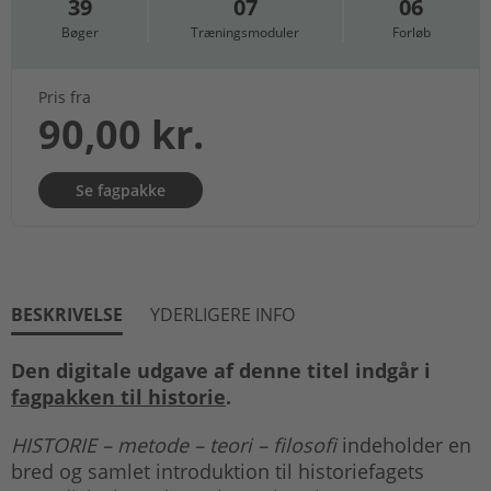
39
07
06
Bøger
Træningsmoduler
Forløb
Pris fra
90,00 kr.
Se fagpakke
BESKRIVELSE
YDERLIGERE INFO
Den digitale udgave af denne titel indgår i
fagpakken til historie
.
HISTORIE – metode – teori – filosofi
indeholder en
bred og samlet introduktion til historiefagets