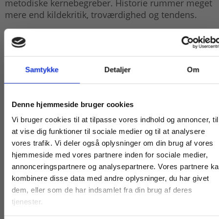
metodiske kernebegreber. Historie rummer meget
mere end kildekritik, troværdighed og tendens.
Bogen er rigt illustreret og løbende suppleret med
mange elevøvelser – ligesom den nye
gymnasiereforms krav og formuleringer om fx
Samtykke
Detaljer
Om
øget fokus på skriftlighed er tænkt ind i bogen.
HISTORIE – metode – teori – filosofi
er målrettet
Køb læremidler og find masterclasses mm.
historiefagets grundlæggende spørgsmål: Hvordan
Denne hjemmeside bruger cookies
bliver vi klogere på fortid og nutid? Hvordan
Fortsæt som:
Vi bruger cookies til at tilpasse vores indhold og annoncer, til
arbejder vi med fortiden? Og hvad kan vi bruge
at vise dig funktioner til sociale medier og til at analysere
historie til som elev, studerende og borger i et
vores trafik. Vi deler også oplysninger om din brug af vores
demokrati?
hjemmeside med vores partnere inden for sociale medier,
For privatkunder og
For institutioner og
annonceringspartnere og analysepartnere. Vores partnere k
kombinere disse data med andre oplysninger, du har givet
studerende. Du får
virksomheder. Du
dem, eller som de har indsamlet fra din brug af deres
vist priser inkl.
får vist priser ekskl.
tjenester.
moms.
moms.