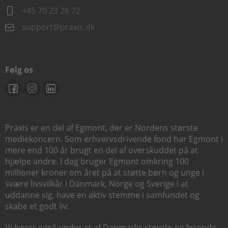
+45 70 23 26 72
support@praxis.dk
Følg os
Praxis er en del af Egmont, der er Nordens største
mediekoncern. Som erhvervsdrivende fond har Egmont i
mere end 100 år brugt en del af overskuddet på at
hjælpe andre. I dag bruger Egmont omkring 100
millioner kroner om året på at støtte børn og unge i
svære livsvilkår i Danmark, Norge og Sverige i at
uddanne sig, have en aktiv stemme i samfundet og
skabe et godt liv.
Vi hører også under et af Danmarks største og førende