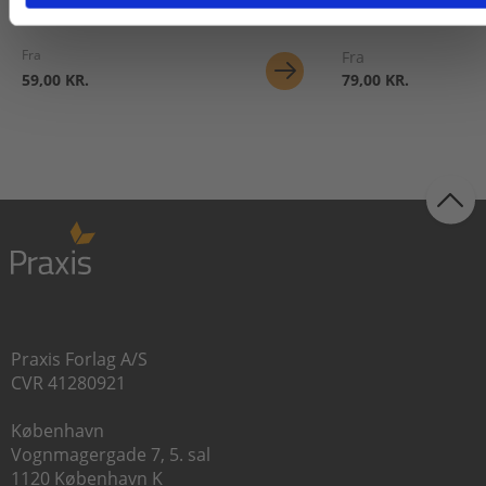
Fra
Fra
59,00 KR.
79,00 KR.
Praxis Forlag A/S
CVR 41280921
København
Vognmagergade 7, 5. sal
1120 København K