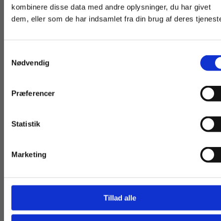
studerende. Du får
virksomheder. Du
kombinere disse data med andre oplysninger, du har givet
dem, eller som de har indsamlet fra din brug af deres tjeneste
vist priser inkl.
får vist priser ekskl.
moms.
moms.
Samtykkevalg
Privat
Institution
Nødvendig
Præferencer
Andre har også købt
Statistik
Tilgå dine onlinematerialer
Marketing
Tillad alle