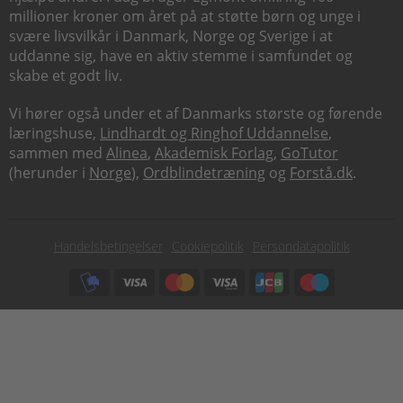
millioner kroner om året på at støtte børn og unge i
svære livsvilkår i Danmark, Norge og Sverige i at
uddanne sig, have en aktiv stemme i samfundet og
skabe et godt liv.
Vi hører også under et af Danmarks største og førende
læringshuse,
Lindhardt og Ringhof Uddannelse
,
sammen med
Alinea
,
Akademisk Forlag
,
GoTutor
(herunder i
Norge
),
Ordblindetræning
og
Forstå.dk
.
Subfooter
Handelsbetingelser
Cookiepolitik
Persondatapolitik
menu
Subfooter
payment
options