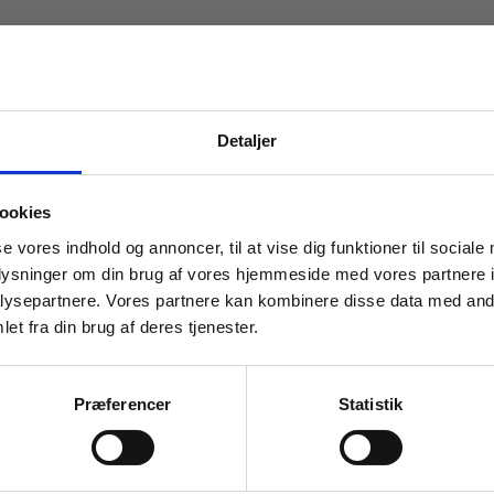
Detaljer
 masterclasses mm.
ookies
Tilgå din
se vores indhold og annoncer, til at vise dig funktioner til sociale
oplysninger om din brug af vores hjemmeside med vores partnere i
ysepartnere. Vores partnere kan kombinere disse data med andr
et fra din brug af deres tjenester.
For institutioner og
virksomheder. Du får
Præferencer
Statistik
vist priser ekskl. moms.
Fortsæt som institution
Gå t