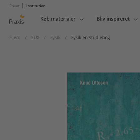
Privat
Institution
Køb materialer
Bliv inspireret
Main
navigation
Hjem
/
EUX
/
Fysik
/
Fysik en studiebog