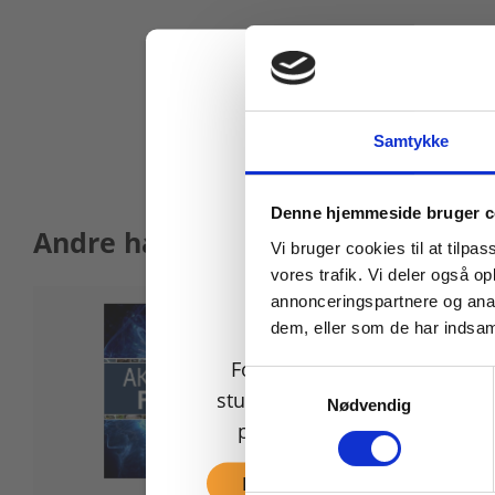
Samtykke
Køb læremidler og find
Denne hjemmeside bruger c
Andre har også købt
Vi bruger cookies til at tilpas
vores trafik. Vi deler også 
annonceringspartnere og anal
dem, eller som de har indsaml
For privatkunder og
Samtykkevalg
studerende. Du får vist
Nødvendig
priser inkl. moms.
Fortsæt som privat