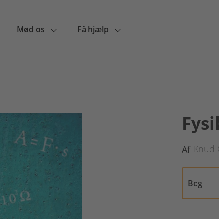
Mød os
Få hjælp
Fysi
Knud 
Af
Bog