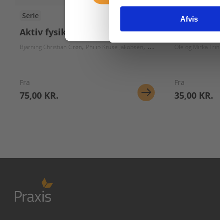
Serie
Serie
Afvis
Aktiv fysik
Evig energ
Bjarning Christian Grøn
Philip Kruse Jakobsen
Jette Rygaard Poulsen
Ole og Mirka Tr
Jett
Fra
Fra
75,00 KR.
35,00 KR.