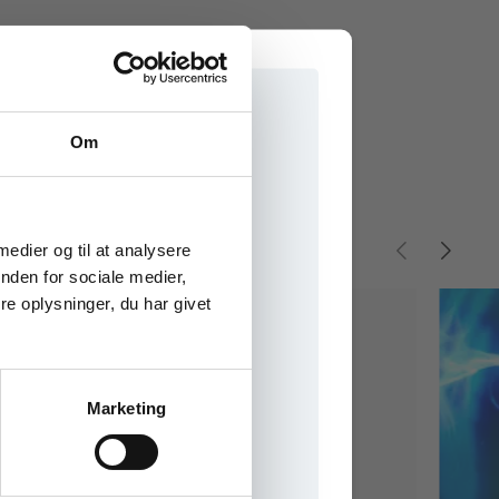
Om
e onlinematerialer
 medier og til at analysere
nden for sociale medier,
e oplysninger, du har givet
Marketing
il praxisOnline