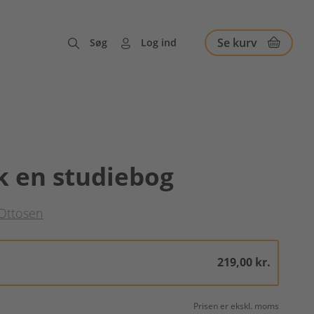
Se kurv
Søg
Log ind
k en studiebog
Ottosen
219,00 kr.
Prisen er ekskl. moms