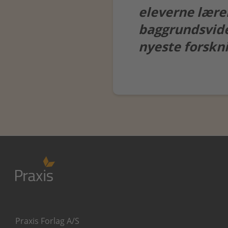
eleverne lærer
baggrundsvide
nyeste forskni
Praxis Forlag A/S