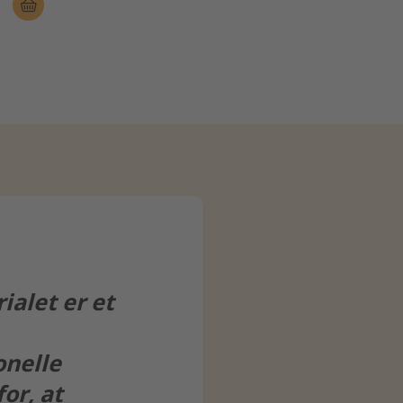
ialet er et
onelle
or, at