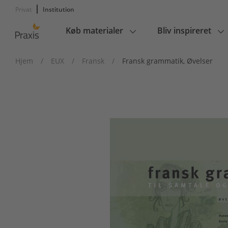
Privat
Institution
Køb materialer
Bliv inspireret
Main
navigation
Hjem
/
EUX
/
Fransk
/
Fransk grammatik, Øvelser