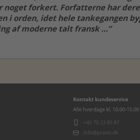
 noget forkert. Forfatterne har dere
n i orden, idet hele tankegangen by
ng af moderne talt fransk ...”
Kontakt kundeservice
Alle hverdage kl. 10.00-15.00
+45 70 23 85 87
info@praxis.dk