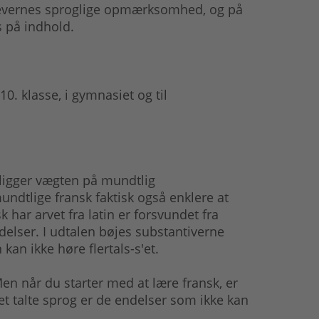
elevernes sproglige opmærksomhed, og på
s på indhold.
0. klasse, i gymnasiet og til
igger vægten på mundtlig
ndtlige fransk faktisk også enklere at
k har arvet fra latin er forsvundet fra
elser. I udtalen bøjes substantiverne
kan ikke høre flertals-s'et.
Men når du starter med at lære fransk, er
det talte sprog er de endelser som ikke kan