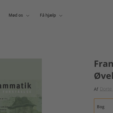
Mød os
Få hjælp
Fra
Øve
Dorte 
Af
Bog