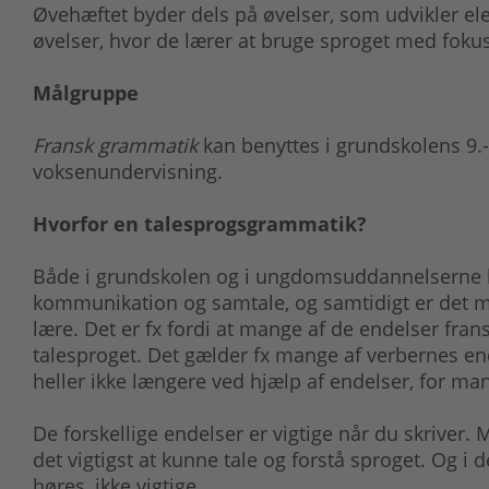
Øvehæftet byder dels på øvelser, som udvikler 
øvelser, hvor de lærer at bruge sproget med foku
Målgruppe
Fransk grammatik
kan benyttes i grundskolens 9.-1
voksenundervisning.
Hvorfor en talesprogsgrammatik?
Både i grundskolen og i ungdomsuddannelserne l
kommunikation og samtale, og samtidigt er det mu
lære. Det er fx fordi at mange af de endelser frans
talesproget. Det gælder fx mange af verbernes end
heller ikke længere ved hjælp af endelser, for man 
De forskellige endelser er vigtige når du skriver. 
det vigtigst at kunne tale og forstå sproget. Og i 
høres, ikke vigtige.