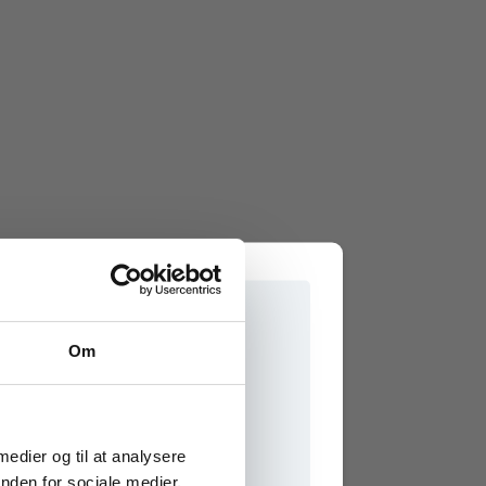
Om
e onlinematerialer
 medier og til at analysere
nden for sociale medier,