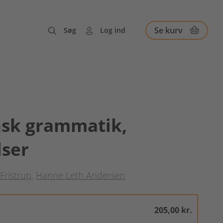
Se kurv
Søg
Log ind
nsk grammatik,
lser
Fristrup
Hanne Leth Andersen
205,00 kr.