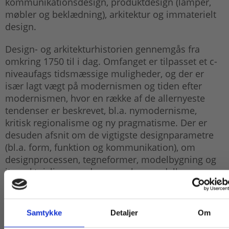
kommunikationsdesign, produktdesign (lamper,
møbler og beklædning), arkitektur og immaterielt
design.
Design- og arkitekturhistorien gennemgås fra
omkring 1750 til i dag. Omfanget er tilpasset et c-
niveaufags tidsmæssige muligheder, og der er
især lagt vægt på modernismen og tiden efter
modernismen, hvor en række af de allernyeste
tendenser er beskrevet, bl.a. nymodernisme,
kritisk regionalisme og ny pragmatisme. Der er
desuden afsnit om de vigtigste designparametre
(bl.a. form, funktion og kommunikation), om
designprocessen, tegneformer, modelbygning og
it-værktøj, ligesom der er analysemodeller og
eksemplariske analyser. Der er mange forslag til
praktiske og kreative opgaver til alle afsnit.
Samtykke
Detaljer
Om