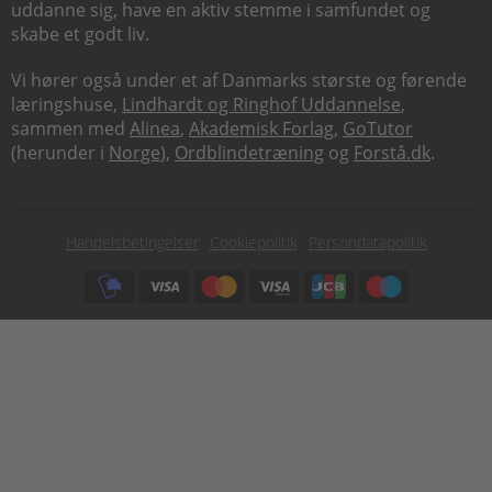
uddanne sig, have en aktiv stemme i samfundet og
skabe et godt liv.
Vi hører også under et af Danmarks største og førende
læringshuse,
Lindhardt og Ringhof Uddannelse
,
sammen med
Alinea
,
Akademisk Forlag
,
GoTutor
(herunder i
Norge
),
Ordblindetræning
og
Forstå.dk
.
Subfooter
Handelsbetingelser
Cookiepolitik
Persondatapolitik
menu
Subfooter
payment
options