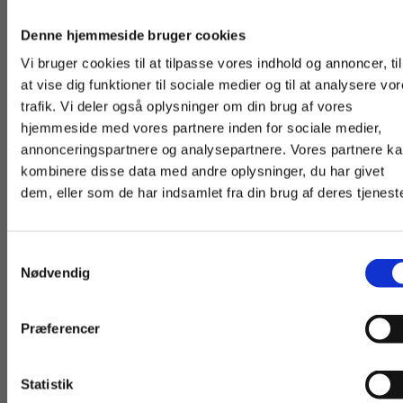
Køb læremidler og find masterclasses mm.
Denne hjemmeside bruger cookies
Fortsæt som:
Vi bruger cookies til at tilpasse vores indhold og annoncer, til
at vise dig funktioner til sociale medier og til at analysere vo
trafik. Vi deler også oplysninger om din brug af vores
hjemmeside med vores partnere inden for sociale medier,
For privatkunder og
For institutioner og
Andre har også købt
annonceringspartnere og analysepartnere. Vores partnere k
studerende. Du får
virksomheder. Du
kombinere disse data med andre oplysninger, du har givet
dem, eller som de har indsamlet fra din brug af deres tjeneste
vist priser inkl.
får vist priser ekskl.
moms.
moms.
Samtykkevalg
Privat
Institution
Nødvendig
Præferencer
Statistik
Digitale Læremidle
2 formater
Tilgå dine onlinematerialer