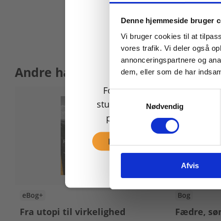
Køb læremidler og find
Denne hjemmeside bruger c
Vi bruger cookies til at tilpas
vores trafik. Vi deler også 
annonceringspartnere og anal
Andre har også købt
dem, eller som de har indsaml
For privatkunder og
Samtykkevalg
studerende. Du får vist
Nødvendig
priser inkl. moms.
Fortsæt som privat
Afvis
eBog+
Bog
Fra utopi til virkelighed
Fædre, sø