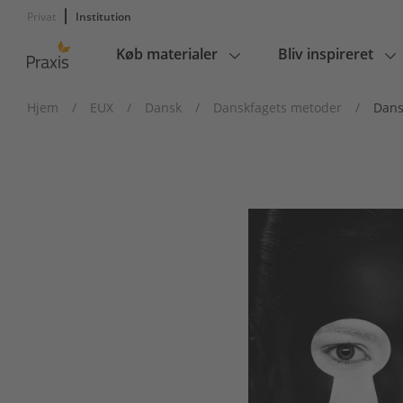
Privat
Institution
Køb materialer
Bliv inspireret
Main
navigation
Hjem
/
EUX
/
Dansk
/
Danskfagets metoder
/
Dans