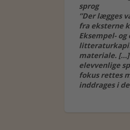
sprog
”Der lægges v
fra eksterne k
Eksempel- og 
litteraturkapi
materiale. […]
elevvenlige s
fokus rettes m
inddrages i d