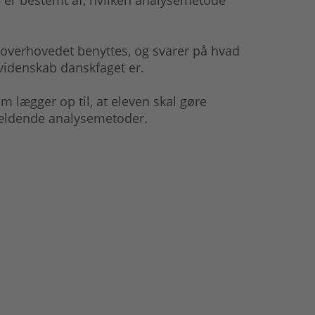
se er bestemt af, hvilken analysemetode
 overhovedet benyttes, og svarer på hvad
 videnskab danskfaget er.
lægger op til, at eleven skal gøre
gældende analysemetoder.