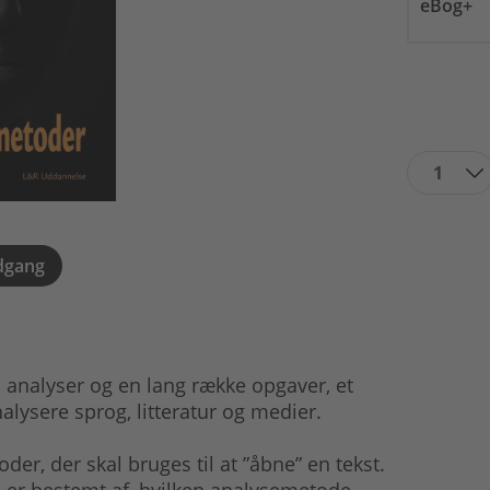
eBog+
1
dgang
analyser og en lang række opgaver, et
alysere sprog, litteratur og medier.
, der skal bruges til at ”åbne” en tekst.