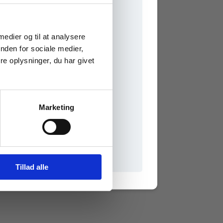
e onlinematerialer
 medier og til at analysere
nden for sociale medier,
e oplysninger, du har givet
Marketing
il praxisOnline
Tillad alle