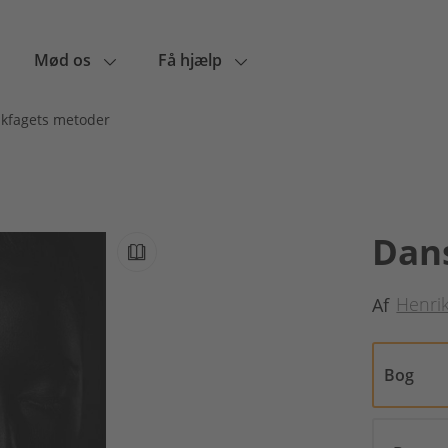
Mød os
Få hjælp
kfagets metoder
Dan
Henri
Af
Bog