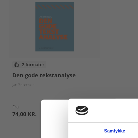
2 formater
Den gode tekstanalyse
Jan Sørensen
Fra
74,00 KR.
Samtykke