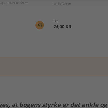
mkjær
Kathrine Storm
Jan Sørensen
Fra
74,00 KR.
siges, at bogens styrke er det enkle o