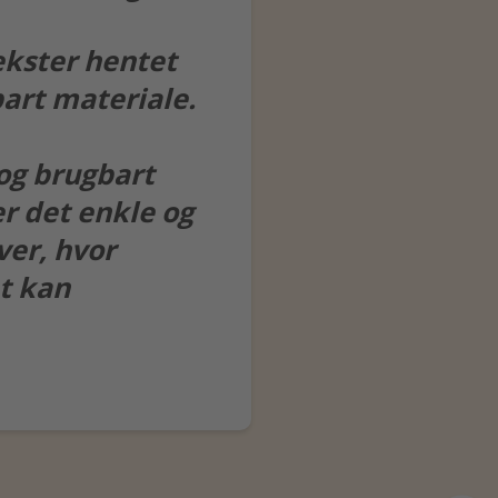
kster hentet
bart materiale.
 og brugbart
er det enkle og
er, hvor
nt kan