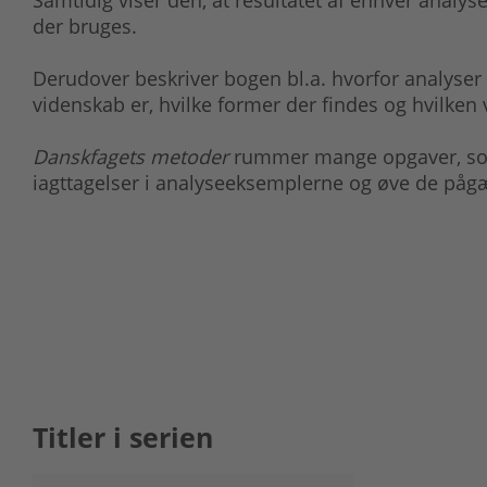
Samtidig viser den, at resultatet af enhver analy
der bruges.
Derudover beskriver bogen bl.a. hvorfor analyser
videnskab er, hvilke former der findes og hvilken
Danskfagets metoder
rummer mange opgaver, som 
iagttagelser i analyseeksemplerne og øve de på
Titler i serien