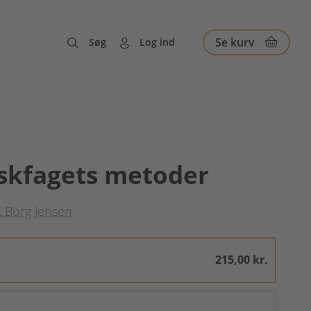
Se kurv
Søg
Log ind
skfagets metoder
k Borg Jensen
215,00 kr.