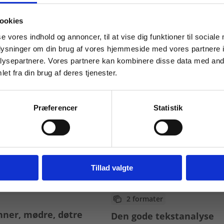
 masterclasses mm.
ookies
Tilgå din
se vores indhold og annoncer, til at vise dig funktioner til sociale
oplysninger om din brug af vores hjemmeside med vores partnere i
ysepartnere. Vores partnere kan kombinere disse data med andr
et fra din brug af deres tjenester.
For institutioner og
virksomheder. Du får
Præferencer
Statistik
vist priser ekskl. moms.
Fortsæt som institution
Gå t
Tillad valgte
2 formater
nner, mødre, døtre
Den gode tekstanalyse