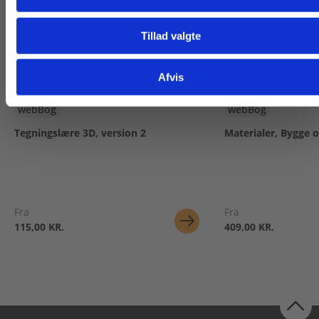
Tillad valgte
Gå til praxisOnline
Afvis
webBog
webBog
Tegningslære 3D, version 2
Materialer, Bygge 
Fra
Fra
115,00 KR.
409,00 KR.