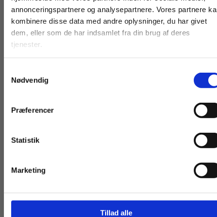
Tips og tricks (kun SketchUp)
For privatkunder og
For institutioner og
annonceringspartnere og analysepartnere. Vores partnere k
kombinere disse data med andre oplysninger, du har givet
studerende. Du får
virksomheder. Du
dem, eller som de har indsamlet fra din brug af deres
vist priser inkl.
får vist priser ekskl.
Tegningslære 3D – AutoCAD og SketchUp
indgår i
tjenester.
moms.
moms.
tømrerfagets webBogpakke.
Samtykkevalg
Privat
Institution
Nødvendig
Præferencer
Statistik
Tilgå dine onlinematerialer
Andre har også købt
Marketing
Tillad alle