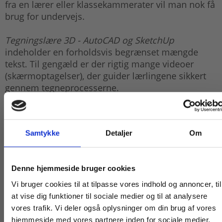
fra en lærer eller klassekammerater vil man nok få
brug for undervejs.
Tegningslære 3D - AutoCAD og SketchUp
indeholder en forholdsvis begrænset mængde
tekst. Til gengæld er der rigtig mange videoer
(skærmoptagelser), der guider lærlingene sikkert
gennem tegneprocesserne.
Tegningslære 3D - AutoCAD og SketchUp
består af
5 hovedafsnit:
Samtykke
Detaljer
Om
Intro
Tag
Køb læremidler og find masterclasses mm.
Denne hjemmeside bruger cookies
Væg
Fortsæt som:
Vi bruger cookies til at tilpasse vores indhold og annoncer, til
Gulv
at vise dig funktioner til sociale medier og til at analysere
vores trafik. Vi deler også oplysninger om din brug af vores
Visualisering
hjemmeside med vores partnere inden for sociale medier,