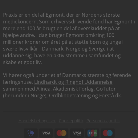
Praxis er en del af Egmont, der er Nordens største
mediekoncern. Som erhvervsdrivende fond har Egmont i
mere end 100 år brugt en del af overskuddet på at
hjælpe andre. I dag bruger Egmont omkring 100
millioner kroner om året på at støtte børn og unge i
svære livsvilkår i Danmark, Norge og Sverige i at
uddanne sig, have en aktiv stemme i samfundet og
skabe et godt liv.
Vi hører også under et af Danmarks største og førende
læringshuse,
Lindhardt og Ringhof Uddannelse
,
sammen med
Alinea
,
Akademisk Forlag
,
GoTutor
(herunder i
Norge
),
Ordblindetræning
og
Forstå.dk
.
Subfooter
Handelsbetingelser
Cookiepolitik
Persondatapolitik
menu
Subfooter
payment