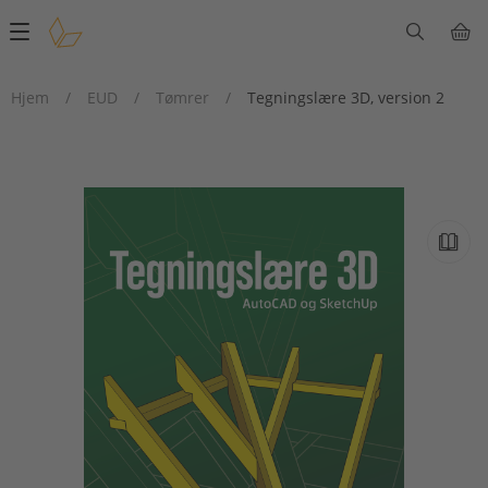
Main
navigation
Hjem
/
EUD
/
Tømrer
/
Tegningslære 3D, version 2