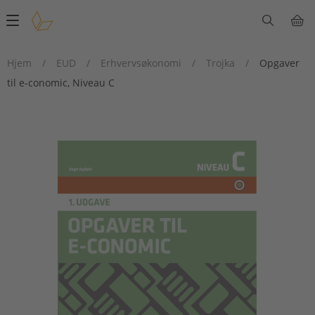
Main
navigation
Hjem
/
EUD
/
Erhvervsøkonomi
/
Trojka
/
Opgaver
til e-conomic, Niveau C