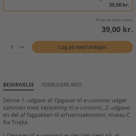
39,00 kr.
Prisen er ekskl. moms
39,00 kr.
1
Log på med Unilogin
BESKRIVELSE
YDERLIGERE INFO
Denne 1. udgave af
Opgaver til e-conomic
udgør
sammen med
Vejledning til e-conomic, 2. udgave
,
en del af fagpakken til erhvervsøkonomi, niveau C
fra Trojka.
I
Opgaver til e-conomic
er der lagt vægt på, at