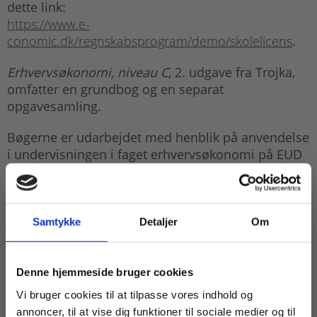
dette link:
https://www.e-
conomic.dk/regnskabsprogram/demo/skolelicens
.
Erhvervsøkonomi, niveau C
, 2. udgave fra Trojka,
omfatter en grundbog og en separat
opgavesamling.
Bøgerne er udarbejdet med henblik på anvendelse
i undervisningen i faget erhvervsøkonomi på EUD
og EUX. Bemærk, at faget ikke længere udbydes på
EUD/EUX. Faget virksomhedsøkonomi er trådt i
stedet. Se vores grundbog til faget
her
.
Samtykke
Detaljer
Om
Køb læremidler og find masterclasses mm.
Denne hjemmeside bruger cookies
Fortsæt som:
Vi bruger cookies til at tilpasse vores indhold og
annoncer, til at vise dig funktioner til sociale medier og til