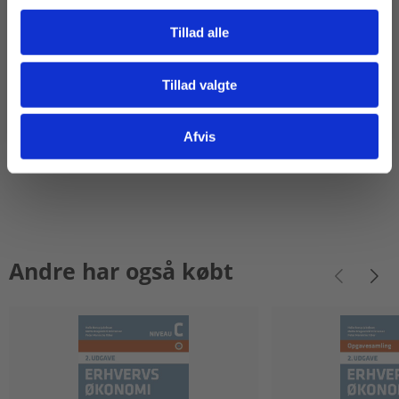
Tillad alle
Tillad valgte
118,00 KR.
275,00 KR.
Gå til praxisOnline
Afvis
Andre har også købt