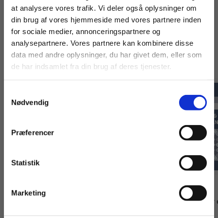
at analysere vores trafik. Vi deler også oplysninger om
din brug af vores hjemmeside med vores partnere inden
For privatkunder og
For institutioner og
for sociale medier, annonceringspartnere og
Titler i serien
analysepartnere. Vores partnere kan kombinere disse
studerende. Du får
virksomheder. Du
data med andre oplysninger, du har givet dem, eller som
vist priser inkl.
får vist priser ekskl.
de har indsamlet fra din brug af deres tjenester.
moms.
moms.
Samtykkevalg
Privat
Institution
Nødvendig
Præferencer
Statistik
Tilgå dine onlinematerialer
eBog+
eBog+
Marketing
Logistik og supply chain
Logistik og supply 
management
management