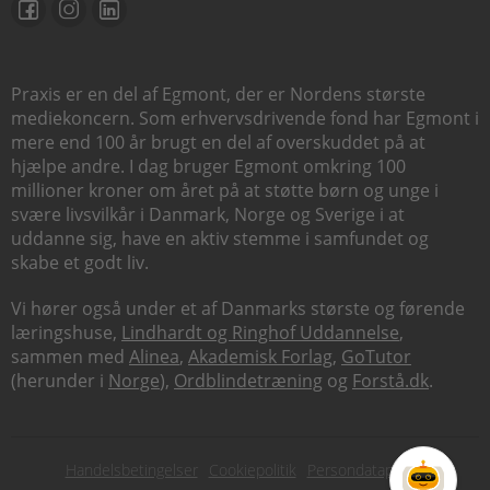
Praxis er en del af Egmont, der er Nordens største
mediekoncern. Som erhvervsdrivende fond har Egmont i
mere end 100 år brugt en del af overskuddet på at
hjælpe andre. I dag bruger Egmont omkring 100
millioner kroner om året på at støtte børn og unge i
svære livsvilkår i Danmark, Norge og Sverige i at
uddanne sig, have en aktiv stemme i samfundet og
skabe et godt liv.
Vi hører også under et af Danmarks største og førende
læringshuse,
Lindhardt og Ringhof Uddannelse
,
sammen med
Alinea
,
Akademisk Forlag
,
GoTutor
(herunder i
Norge
),
Ordblindetræning
og
Forstå.dk
.
Subfooter
Handelsbetingelser
Cookiepolitik
Persondatapolitik