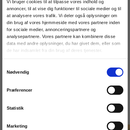
Fortsæt som:
Vi bruger cookies til at tilpasse vores indhold og
annoncer, til at vise dig funktioner til sociale medier og til
Fødevarer, jordbrug og oplevelser
at analysere vores trafik. Vi deler også oplysninger om
Kontor, handel og forretningsservice
din brug af vores hjemmeside med vores partnere inden
For privatkunder og
For institutioner og
for sociale medier, annonceringspartnere og
Omsorg, sundhed og pædagogik
analysepartnere. Vores partnere kan kombinere disse
studerende. Du får
virksomheder. Du
Teknologi, byggeri og transport.
data med andre oplysninger, du har givet dem, eller som
vist priser inkl.
får vist priser ekskl.
de har indsamlet fra din brug af deres tjenester.
moms.
moms.
Samtykkevalg
Privat
Institution
Nødvendig
Præferencer
Andre har også købt
Statistik
Tilgå dine onlinematerialer
Marketing