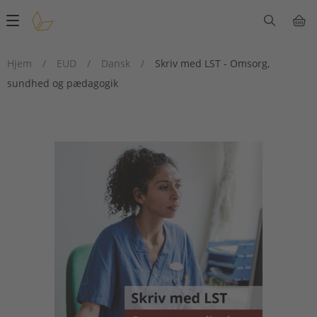
Main
navigation
Hjem
/
EUD
/
Dansk
/
Skriv med LST - Omsorg,
sundhed og pædagogik