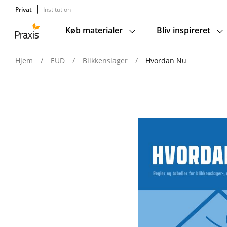
Privat
Institution
Køb materialer
Bliv inspireret
Main
navigation
Hjem
/
EUD
/
Blikkenslager
/
Hvordan Nu