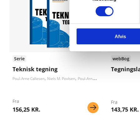
Afvis
Serie
webBog
Teknisk tegning
Tegningsl
Poul-Arne Callesen
Niels M. Povlsen
Poul-Arne Hvid Callesen
Fra
Fra
156,25 KR.
143,75 KR.