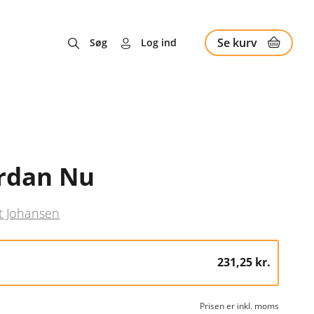
Se kurv
Søg
Log ind
rdan Nu
t Johansen
231,25 kr.
Prisen er inkl. moms