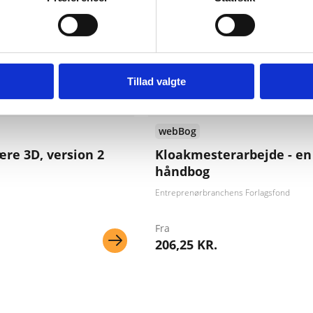
Tillad valgte
webBog
ære 3D, version 2
Kloakmesterarbejde - en
håndbog
Entreprenørbranchens Forlagsfond
Fra
206,25 KR.