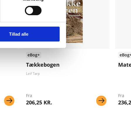
Tillad alle
eBog+
eBog
Tækkebogen
Mate
Leif Tarp
Fra
Fra
206,25 KR.
236,