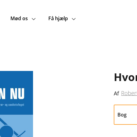
Mød os
Få hjælp
Hvo
Rober
Af
Bog