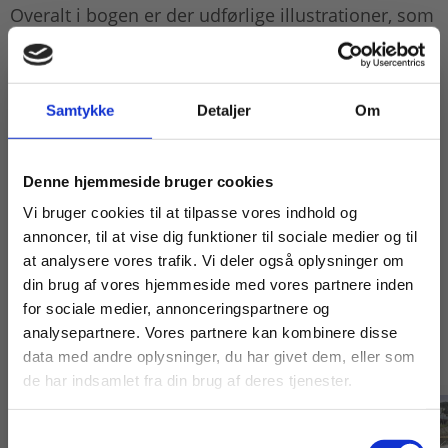
Overalt i bogen er der udførlige illustrationer, som
understøtter teksten.
Med
Bådebygning
i hånden er den interesserede
godt rustet til det daglige arbejde.
Samtykke
Detaljer
Om
Køb læremidler og find masterclasses mm.
Denne hjemmeside bruger cookies
Fortsæt som:
Vi bruger cookies til at tilpasse vores indhold og
annoncer, til at vise dig funktioner til sociale medier og til
at analysere vores trafik. Vi deler også oplysninger om
din brug af vores hjemmeside med vores partnere inden
For privatkunder og
For institutioner og
for sociale medier, annonceringspartnere og
analysepartnere. Vores partnere kan kombinere disse
studerende. Du får
virksomheder. Du
Andre har også købt
data med andre oplysninger, du har givet dem, eller som
vist priser inkl.
får vist priser ekskl.
de har indsamlet fra din brug af deres tjenester.
moms.
moms.
Samtykkevalg
Privat
Institution