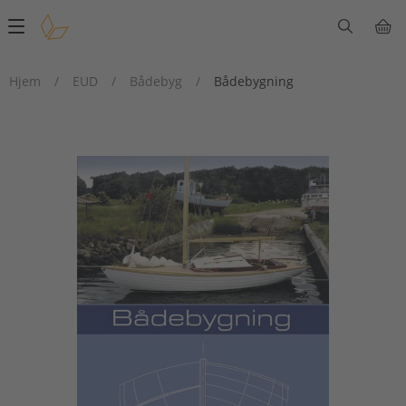
Main
navigation
Hjem
/
EUD
/
Bådebyg
/
Bådebygning