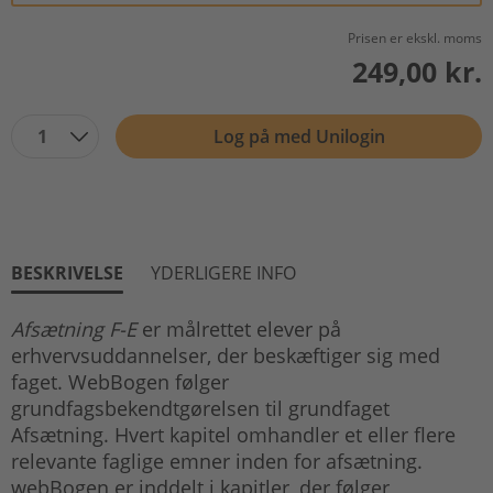
Prisen er ekskl. moms
249,00 kr.
1
Log på med Unilogin
BESKRIVELSE
YDERLIGERE INFO
Afsætning F-E
er målrettet elever på
erhvervsuddannelser, der beskæftiger sig med
faget. WebBogen følger
grundfagsbekendtgørelsen til grundfaget
Afsætning. Hvert kapitel omhandler et eller flere
relevante faglige emner inden for afsætning.
webBogen er inddelt i kapitler, der følger