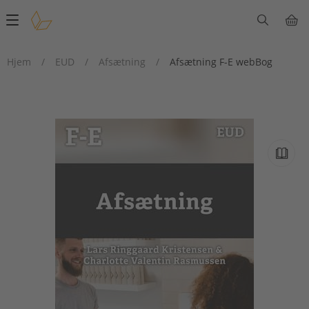
Main
navigation
Hjem
/
EUD
/
Afsætning
/
Afsætning F-E webBog