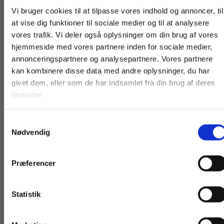
Fortsæt som:
Vi bruger cookies til at tilpasse vores indhold og annoncer, til
Minervamodellen
at vise dig funktioner til sociale medier og til at analysere
Livsstilsgrupper
vores trafik. Vi deler også oplysninger om din brug af vores
Det blå segment
hjemmeside med vores partnere inden for sociale medier,
Det grønne segment
For privatkunder og
For institutioner og
annonceringspartnere og analysepartnere. Vores partnere
kan kombinere disse data med andre oplysninger, du har
studerende. Du får
virksomheder. Du
Det rosa segment
givet dem, eller som de har indsamlet fra din brug af deres
vist priser inkl.
får vist priser ekskl.
Det grå segment
tjenester.
moms.
moms.
Brug af Minervamodellen i reklamer
Samtykkevalg
Opgaver
Privat
Institution
Nødvendig
Trends
Se mig trenden
Præferencer
Udbud
Virksomheders konkurrence
Statistik
Tilgå dine onlinematerialer
Udbud og efterspørgsel
Snæver konkurrence