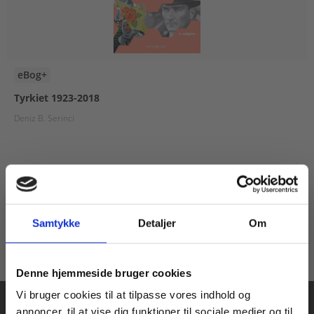
eBog+
Tyrkiet 1923-2018
Deniz B. Serinci
Fra
80,00 KR.
Samtykke
Detaljer
Om
Køb læremidler og find masterclasses mm.
Denne hjemmeside bruger cookies
Fortsæt som:
Vi bruger cookies til at tilpasse vores indhold og
annoncer, til at vise dig funktioner til sociale medier og til