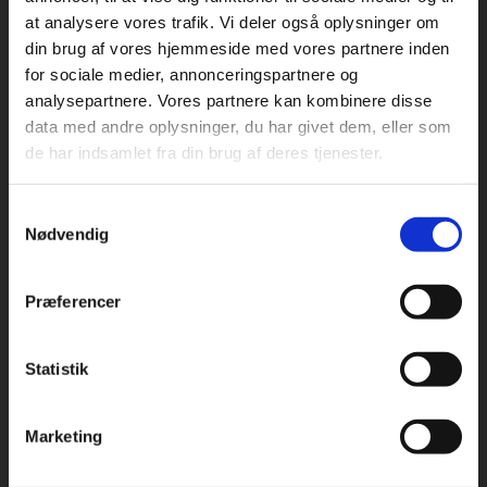
at analysere vores trafik. Vi deler også oplysninger om
din brug af vores hjemmeside med vores partnere inden
For privatkunder og
For institutioner og
for sociale medier, annonceringspartnere og
analysepartnere. Vores partnere kan kombinere disse
studerende. Du får
virksomheder. Du
Praxis Forlag A/S
data med andre oplysninger, du har givet dem, eller som
CVR 41280921
vist priser inkl.
får vist priser ekskl.
de har indsamlet fra din brug af deres tjenester.
moms.
moms.
København
Vognmagergade 7, 5. sal
Samtykkevalg
Privat
Institution
1120 København K
Nødvendig
Odense
Kochsgade 31D
Præferencer
5000 Odense
Rødekro
Statistik
Tilgå dine onlinematerialer
Hærvejen 8
6230 Rødekro
Marketing
Kontakt kundeservice