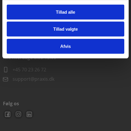
Alle hverdage kl. 10.00-15.00
Tillad alle
+45 70 23 85 87
Tillad valgte
info@praxis.dk
Gå til praxisOnline
Afvis
Kontakt teknisk support
Alle hverdage 8.00-15.00
+45 70 23 26 72
support@praxis.dk
Følg os