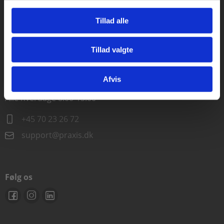
Alle hverdage kl. 10.00-15.00
Tillad alle
+45 70 23 85 87
Tillad valgte
info@praxis.dk
Gå til praxisOnline
Afvis
Kontakt teknisk support
Alle hverdage 8.00-15.00
+45 70 23 26 72
support@praxis.dk
Følg os