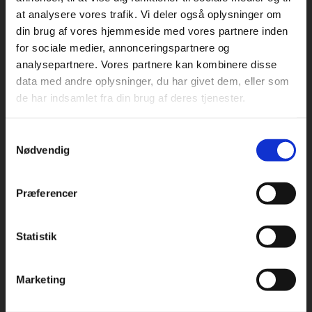
at analysere vores trafik. Vi deler også oplysninger om
din brug af vores hjemmeside med vores partnere inden
For privatkunder og
For institutioner og
for sociale medier, annonceringspartnere og
analysepartnere. Vores partnere kan kombinere disse
studerende. Du får
virksomheder. Du
Praxis Forlag A/S
data med andre oplysninger, du har givet dem, eller som
CVR 41280921
vist priser inkl.
får vist priser ekskl.
de har indsamlet fra din brug af deres tjenester.
moms.
moms.
København
Vognmagergade 7, 5. sal
Samtykkevalg
Privat
Institution
1120 København K
Nødvendig
Odense
Kochsgade 31D
Præferencer
5000 Odense
Rødekro
Statistik
Tilgå dine onlinematerialer
Hærvejen 8
6230 Rødekro
Marketing
Kontakt kundeservice