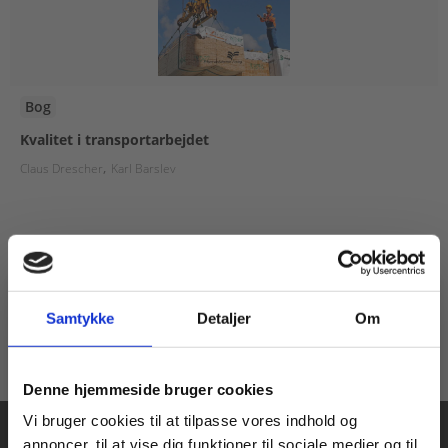
Bog
Kvalitet i transportarbejdet
Claus Drescher
Karl Barslev
129,00 KR.
Samtykke
Detaljer
Om
Køb læremidler og find masterclasses mm.
Denne hjemmeside bruger cookies
Fortsæt som:
Vi bruger cookies til at tilpasse vores indhold og
annoncer, til at vise dig funktioner til sociale medier og til