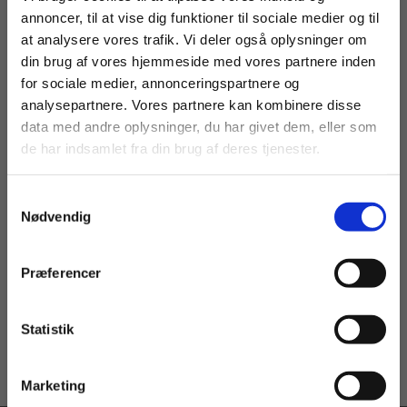
annoncer, til at vise dig funktioner til sociale medier og til
at analysere vores trafik. Vi deler også oplysninger om
din brug af vores hjemmeside med vores partnere inden
For privatkunder og
For institutioner og
for sociale medier, annonceringspartnere og
analysepartnere. Vores partnere kan kombinere disse
studerende. Du får
virksomheder. Du
data med andre oplysninger, du har givet dem, eller som
vist priser inkl.
får vist priser ekskl.
2 formater
de har indsamlet fra din brug af deres tjenester.
moms.
moms.
Melde dich mal!
Mathilde Nygaard Beck
Christina Hove
Samtykkevalg
Privat
Institution
Nødvendig
Fra
Præferencer
79,00 KR.
Statistik
Tilgå dine onlinematerialer
Marketing