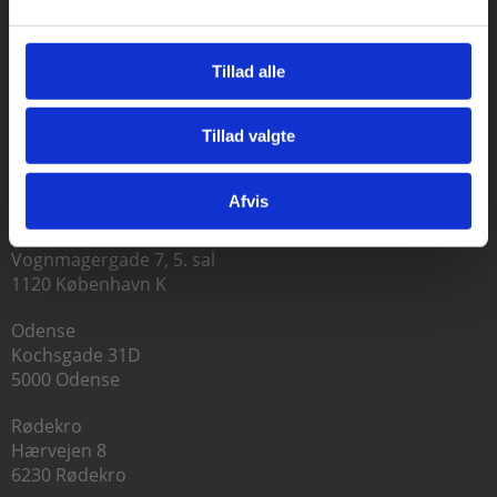
Tillad alle
Tillad valgte
Gå til praxisOnline
Praxis Forlag A/S
CVR 41280921
Afvis
København
Vognmagergade 7, 5. sal
1120 København K
Odense
Kochsgade 31D
5000 Odense
Rødekro
Hærvejen 8
6230 Rødekro