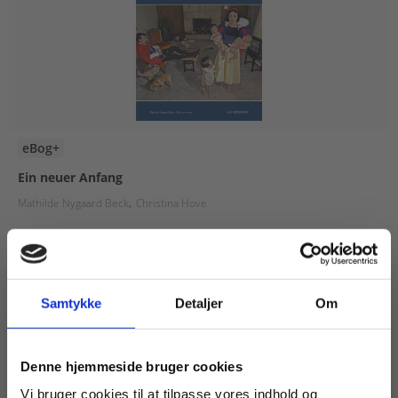
eBog+
Ein neuer Anfang
Mathilde Nygaard Beck
Christina Hove
69,00 KR.
Samtykke
Detaljer
Om
Køb læremidler og find masterclasses mm.
Denne hjemmeside bruger cookies
Fortsæt som:
Vi bruger cookies til at tilpasse vores indhold og