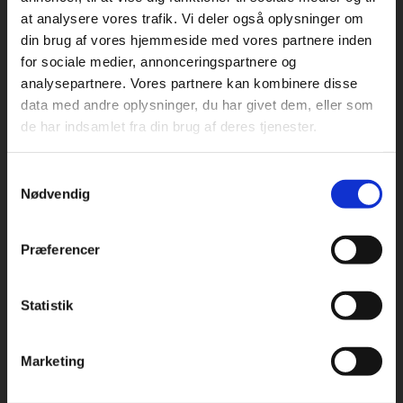
at analysere vores trafik. Vi deler også oplysninger om
din brug af vores hjemmeside med vores partnere inden
For privatkunder og
For institutioner og
for sociale medier, annonceringspartnere og
analysepartnere. Vores partnere kan kombinere disse
studerende. Du får
virksomheder. Du
Praxis Forlag A/S
data med andre oplysninger, du har givet dem, eller som
CVR 41280921
vist priser inkl.
får vist priser ekskl.
de har indsamlet fra din brug af deres tjenester.
moms.
moms.
København
Vognmagergade 7, 5. sal
Samtykkevalg
Privat
Institution
1120 København K
Nødvendig
Odense
Kochsgade 31D
Præferencer
5000 Odense
Rødekro
Statistik
Tilgå dine onlinematerialer
Hærvejen 8
6230 Rødekro
Marketing
Kontakt kundeservice