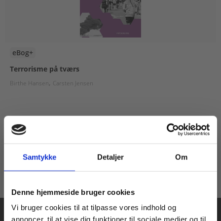
eBog+
Terrorisme på tværs
Birthe Hansen
Carsten Jensen
Fra
95,00 KR.
Samtykke
Detaljer
Om
Køb læremidler og find masterclasses mm.
Denne hjemmeside bruger cookies
Fortsæt som:
Vi bruger cookies til at tilpasse vores indhold og
annoncer, til at vise dig funktioner til sociale medier og til