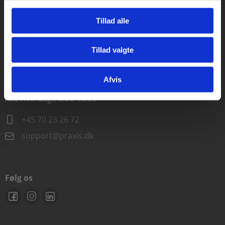
Alle hverdage kl. 10.00-15.00
Tillad alle
+45 70 23 85 87
Tillad valgte
info@praxis.dk
Gå til praxisOnline
Afvis
Kontakt teknisk support
Alle hverdage 8.00-15.00
+45 70 23 26 72
support@praxis.dk
Følg os