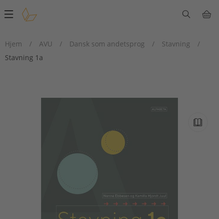
Main
navigation
Hjem
/
AVU
/
Dansk som andetsprog
/
Stavning
/
Stavning 1a