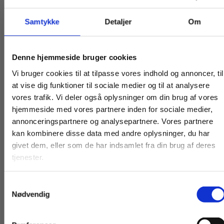
Pris på lærerabonnement
Samtykke
Detaljer
Om
1.000 kr. ekskl. moms
Køb læremidler og find masterclasses mm.
Denne hjemmeside bruger cookies
Prisen er pr. halve år pr. produkt, og
Fortsæt som:
Vi bruger cookies til at tilpasse vores indhold og annoncer, til
abonnementet gælder for alle lærere på skolen.
at vise dig funktioner til sociale medier og til at analysere
vores trafik. Vi deler også oplysninger om din brug af vores
Abonnementet bliver automatisk fornyet to gange
hjemmeside med vores partnere inden for sociale medier,
årligt, indtil skolen opsiger aftalen. Abonnementet
For privatkunder og
For institutioner og
annonceringspartnere og analysepartnere. Vores partnere
kan kombinere disse data med andre oplysninger, du har
skal opsiges senest en måned før periodens
studerende. Du får
virksomheder. Du
givet dem, eller som de har indsamlet fra din brug af deres
udløb.
vist priser inkl.
får vist priser ekskl.
tjenester.
moms.
moms.
Samtykkevalg
Privat
Institution
Nødvendig