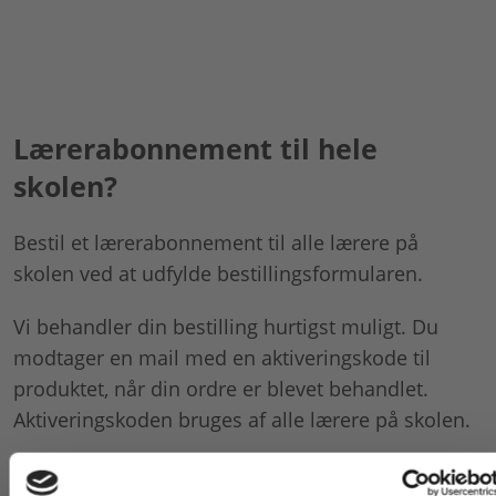
Lærerabonnement til hele
skolen?
Bestil et lærerabonnement til alle lærere på
skolen ved at udfylde bestillingsformularen.
Vi behandler din bestilling hurtigst muligt. Du
modtager en mail med en aktiveringskode til
produktet, når din ordre er blevet behandlet.
Aktiveringskoden bruges af alle lærere på skolen.
Bestil lærerabonnement