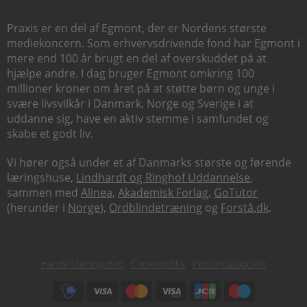
Praxis er en del af Egmont, der er Nordens største
mediekoncern. Som erhvervsdrivende fond har Egmont i
mere end 100 år brugt en del af overskuddet på at
hjælpe andre. I dag bruger Egmont omkring 100
millioner kroner om året på at støtte børn og unge i
svære livsvilkår i Danmark, Norge og Sverige i at
uddanne sig, have en aktiv stemme i samfundet og
skabe et godt liv.
Vi hører også under et af Danmarks største og førende
læringshuse,
Lindhardt og Ringhof Uddannelse
,
sammen med
Alinea
,
Akademisk Forlag
,
GoTutor
(herunder i
Norge
),
Ordblindetræning
og
Forstå.dk
.
Subfooter
Handelsbetingelser
Cookiepolitik
Persondatapolitik
menu
Subfooter
payment