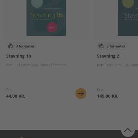
3 formater
2 formater
Stavning 1b
Stavning 2
Kamilla Hjordt Juul
Nanna Ebbesen
Kamilla Hjordt Juul
Nan
Fra
Fra
44,00 KR.
149,00 KR.