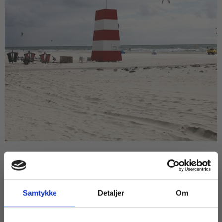
ARTIKEL
moxis sikrer digitale stranddata:
Tryghed og teknologi går hånd i hånd
Samtykke
Detaljer
Om
MOODLE WORKPLACE