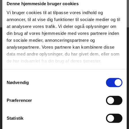
DIGITALISERING
FUTURE WORKFORCE
Køb læremidler og find masterclasses mm.
Denne hjemmeside bruger cookies
Fortsæt som:
Vi bruger cookies til at tilpasse vores indhold og
annoncer, til at vise dig funktioner til sociale medier og til
at analysere vores trafik. Vi deler også oplysninger om
din brug af vores hjemmeside med vores partnere inden
For privatkunder og
For institutioner og
for sociale medier, annonceringspartnere og
analysepartnere. Vores partnere kan kombinere disse
studerende. Du får
virksomheder. Du
data med andre oplysninger, du har givet dem, eller som
vist priser inkl.
får vist priser ekskl.
de har indsamlet fra din brug af deres tjenester.
moms.
moms.
Praxis Forlag A/S
CVR 41280921
Samtykkevalg
Privat
Institution
Nødvendig
København
Vognmagergade 7, 5. sal
Præferencer
1120 København K
Odense
Statistik
Kochsgade 31D
Tilgå dine onlinematerialer
5000 Odense