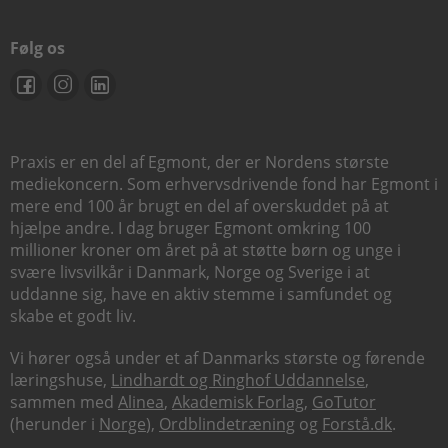
Følg os
Praxis er en del af Egmont, der er Nordens største
mediekoncern. Som erhvervsdrivende fond har Egmont i
mere end 100 år brugt en del af overskuddet på at
hjælpe andre. I dag bruger Egmont omkring 100
millioner kroner om året på at støtte børn og unge i
svære livsvilkår i Danmark, Norge og Sverige i at
uddanne sig, have en aktiv stemme i samfundet og
skabe et godt liv.
Vi hører også under et af Danmarks største og førende
læringshuse,
Lindhardt og Ringhof Uddannelse
,
sammen med
Alinea
,
Akademisk Forlag
,
GoTutor
(herunder i
Norge
),
Ordblindetræning
og
Forstå.dk
.