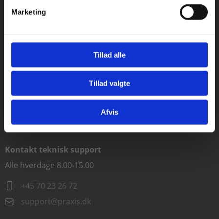
Marketing
Rødekro
Hærvejen 8
6230 Rødekro
Tillad alle
Kontakt kundeservice
Alle hverdage kl. 10.00-15.00
Tillad valgte
Gå til praxisOnline
+45 70 23 85 87
Afvis
info@praxis.dk
Kontakt teknisk support
Alle hverdage 8.00-15.00
+45 70 23 26 72
support@praxis.dk