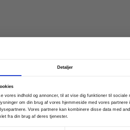
Detaljer
 masterclasses mm.
ookies
Tilgå din
se vores indhold og annoncer, til at vise dig funktioner til sociale
oplysninger om din brug af vores hjemmeside med vores partnere i
ysepartnere. Vores partnere kan kombinere disse data med andr
et fra din brug af deres tjenester.
For institutioner og