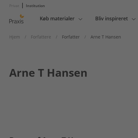
Privat
Institution
Køb materialer
Bliv inspireret
Main
navigation
Hjem
/
Forfattere
/
Forfatter
/
Arne T Hansen
Arne T Hansen