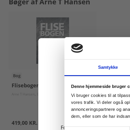
Bøger af Arne T Hansen
Samtykke
Bog
Køb læremidler og find
Flisebogen
Denne hjemmeside bruger c
Arne T Hansen
Bent Holmelin Andreasen
Frank Skov Hansen
Vi bruger cookies til at tilpas
vores trafik. Vi deler også 
annonceringspartnere og anal
dem, eller som de har indsaml
419,00 KR.
For privatkunder og
Samtykkevalg