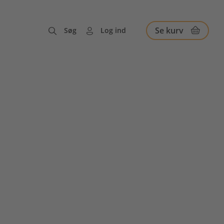
Se kurv
Søg
Log ind