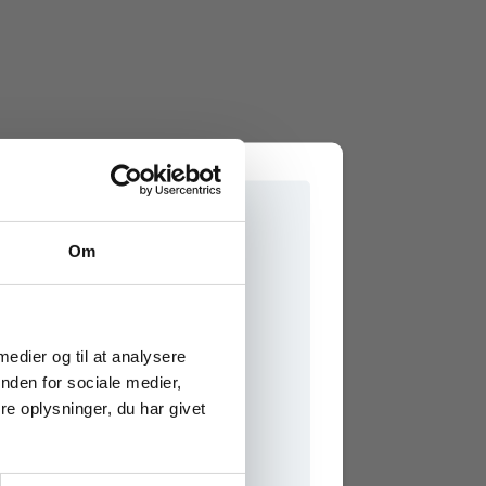
Om
e onlinematerialer
 medier og til at analysere
nden for sociale medier,
e oplysninger, du har givet