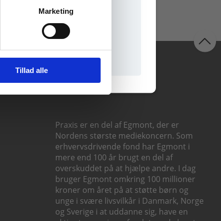
Marketing
il praxisOnline
Følg os
Tillad alle
Praxis er en del af Egmont, der er
Nordens største mediekoncern. Som
erhvervsdrivende fond har Egmont i
mere end 100 år brugt en del af
overskuddet på at hjælpe andre. I dag
bruger Egmont omkring 100 millioner
kroner om året på at støtte børn og
unge i svære livsvilkår i Danmark, Norge
og Sverige i at uddanne sig, have en