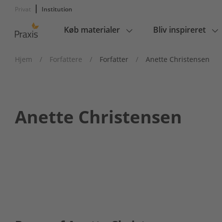
Privat
Institution
Køb materialer
Bliv inspireret
Main
navigation
Hjem
/
Forfattere
/
Forfatter
/
Anette Christensen
Anette Christensen