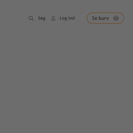
Se kurv
Søg
Log ind