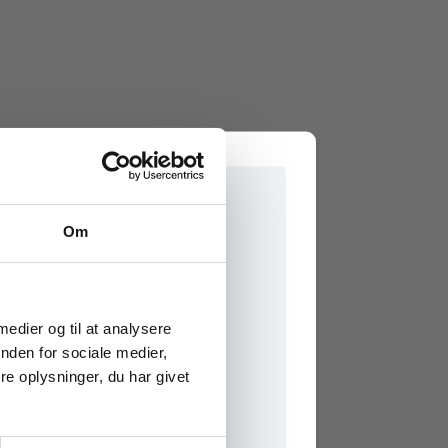
Om
e onlinematerialer
 medier og til at analysere
nden for sociale medier,
e oplysninger, du har givet