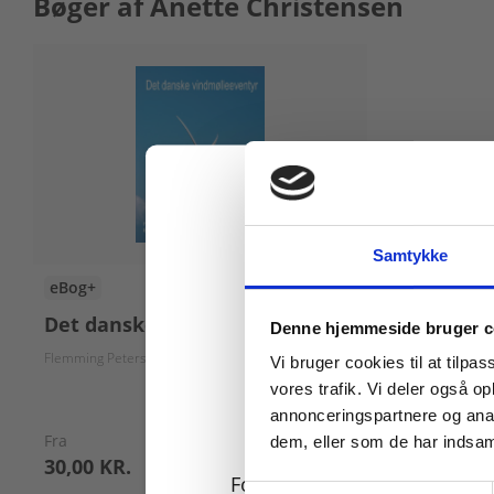
Bøger af Anette Christensen
Samtykke
eBog+
Køb læremidler og find
Det danske vindmølleeventyr
Denne hjemmeside bruger c
Flemming Petersen
Asger N. Kristiansen
Anette Christensen
Bjarning Ch
Vi bruger cookies til at tilpas
vores trafik. Vi deler også 
annonceringspartnere og anal
Fra
dem, eller som de har indsaml
30,00 KR.
For privatkunder og
Samtykkevalg