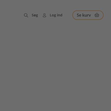
Se kurv
Søg
Log ind