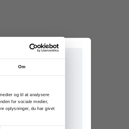
Om
e onlinematerialer
 medier og til at analysere
nden for sociale medier,
e oplysninger, du har givet