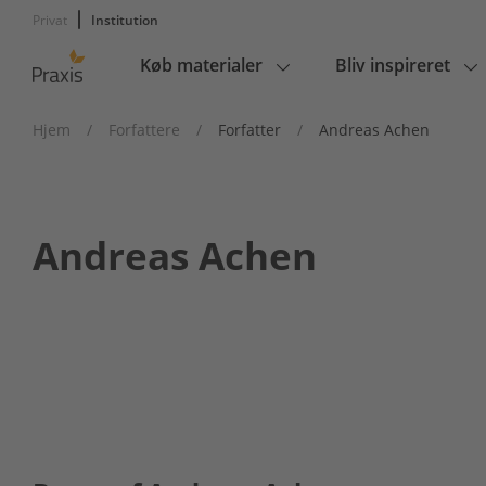
Privat
Institution
Køb materialer
Bliv inspireret
Main
navigation
Hjem
/
Forfattere
/
Forfatter
/
Andreas Achen
Andreas Achen