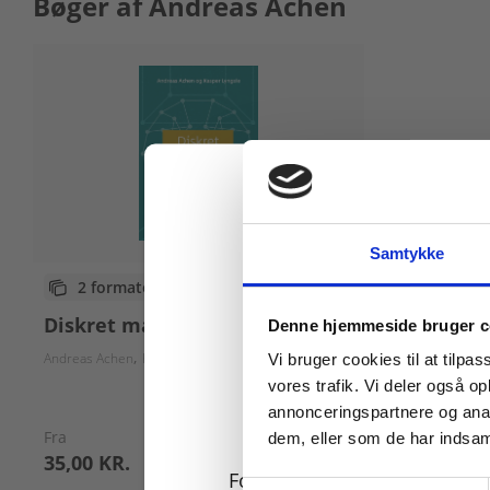
Bøger af Andreas Achen
Samtykke
2 formater
Køb læremidler og find
Diskret matematik
Denne hjemmeside bruger c
Andreas Achen
Kasper Szabo Lyngsie
Vi bruger cookies til at tilpas
vores trafik. Vi deler også 
annonceringspartnere og anal
Fra
dem, eller som de har indsaml
35,00 KR.
For privatkunder og
Samtykkevalg