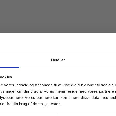
Detaljer
 masterclasses mm.
ookies
Tilgå din
se vores indhold og annoncer, til at vise dig funktioner til sociale
oplysninger om din brug af vores hjemmeside med vores partnere i
ysepartnere. Vores partnere kan kombinere disse data med andr
et fra din brug af deres tjenester.
For institutioner og