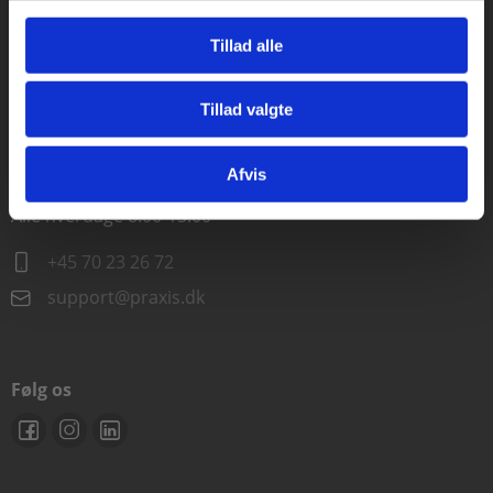
Alle hverdage kl. 10.00-15.00
Tillad alle
+45 70 23 85 87
Tillad valgte
info@praxis.dk
Gå til praxisOnline
Afvis
Kontakt teknisk support
Alle hverdage 8.00-15.00
+45 70 23 26 72
support@praxis.dk
Følg os