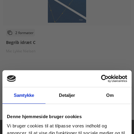
2 formater
Begrib idræt C
Mie Lykke Nielsen
Fra
109,00 KR.
Samtykke
Detaljer
Om
Køb læremidler og find masterclasses mm.
Denne hjemmeside bruger cookies
Fortsæt som:
Vi bruger cookies til at tilpasse vores indhold og
annoncer, til at vise dig funktioner til sociale medier og til