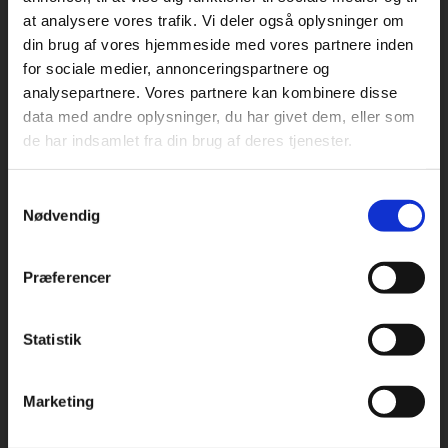
at analysere vores trafik. Vi deler også oplysninger om
din brug af vores hjemmeside med vores partnere inden
For privatkunder og
For institutioner og
for sociale medier, annonceringspartnere og
analysepartnere. Vores partnere kan kombinere disse
studerende. Du får
virksomheder. Du
Praxis Forlag A/S
data med andre oplysninger, du har givet dem, eller som
CVR 41280921
vist priser inkl.
får vist priser ekskl.
de har indsamlet fra din brug af deres tjenester.
moms.
moms.
København
Vognmagergade 7, 5. sal
Samtykkevalg
Privat
Institution
1120 København K
Nødvendig
Odense
Kochsgade 31D
Præferencer
5000 Odense
Rødekro
Statistik
Tilgå dine onlinematerialer
Hærvejen 8
6230 Rødekro
Marketing
Kontakt kundeservice