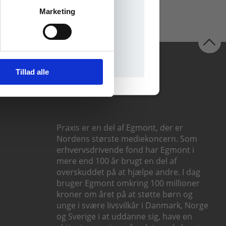
Marketing
il praxisOnline
Følg os
Tillad alle
Praxis er en del af Egmont, der er
Nordens største mediekoncern. Som
erhvervsdrivende fond har Egmont i
mere end 100 år brugt en del af
overskuddet på at hjælpe andre. I dag
bruger Egmont omkring 100 millioner
kroner om året på at støtte børn og
unge i svære livsvilkår i Danmark, Norge
og Sverige i at uddanne sig, have en