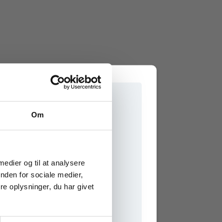
Om
e onlinematerialer
 medier og til at analysere
nden for sociale medier,
e oplysninger, du har givet