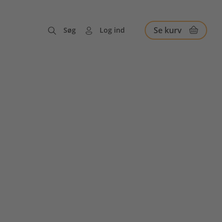
Se kurv
Søg
Log ind