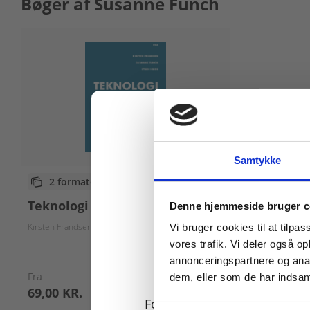
Bøger af Susanne Funch
Samtykke
2 formater
Køb læremidler og find
Teknologi - en håndbog
Denne hjemmeside bruger c
Kirsten Frandsen
Steen Heide
Susanne Funch
Vi bruger cookies til at tilpas
vores trafik. Vi deler også 
annonceringspartnere og anal
Fra
dem, eller som de har indsaml
69,00 KR.
For privatkunder og
Samtykkevalg