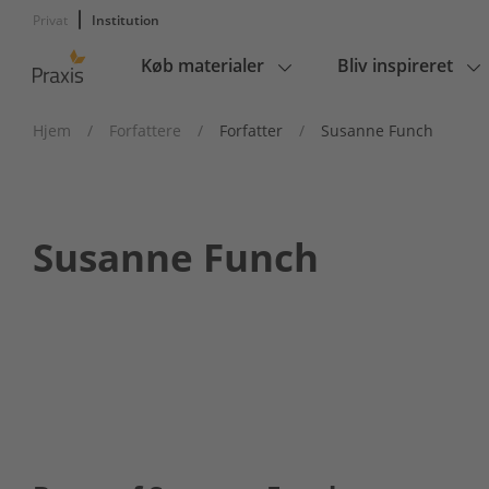
Privat
Institution
Køb materialer
Bliv inspireret
Main
navigation
Hjem
/
Forfattere
/
Forfatter
/
Susanne Funch
Susanne Funch