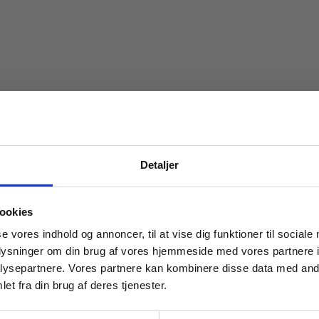
Detaljer
 masterclasses mm.
ookies
Tilgå din
se vores indhold og annoncer, til at vise dig funktioner til sociale
oplysninger om din brug af vores hjemmeside med vores partnere i
ysepartnere. Vores partnere kan kombinere disse data med andr
et fra din brug af deres tjenester.
For institutioner og