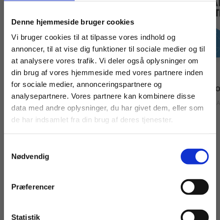
Køb læremidler og find masterclasses mm.
Denne hjemmeside bruger cookies
Fortsæt som:
Vi bruger cookies til at tilpasse vores indhold og
annoncer, til at vise dig funktioner til sociale medier og til
at analysere vores trafik. Vi deler også oplysninger om
Bog
Bog
din brug af vores hjemmeside med vores partnere inden
For privatkunder og
For institutioner og
for sociale medier, annonceringspartnere og
Teknisk tegning - Opgaver 1
Teknisk tegning - 
analysepartnere. Vores partnere kan kombinere disse
studerende. Du får
virksomheder. Du
Poul-Arne Callesen
Niels M. Povlsen
Poul-A
data med andre oplysninger, du har givet dem, eller som
vist priser inkl.
får vist priser ekskl.
de har indsamlet fra din brug af deres tjenester.
moms.
moms.
Samtykkevalg
Privat
Institution
145,00 KR.
125,00 KR.
Nødvendig
Præferencer
Statistik