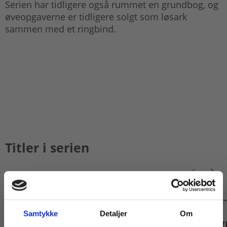
Serien har tidligere også rummet en grundbog, og
øveopgaverne er tidligere solgt som løsark
sammen med et ringbind.
Titler i serien
Samtykke
Detaljer
Om