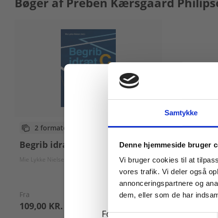
Bøger af Preben Kærsgaard Philip
Samtykke
2 formater
Køb læremidler og find
Begrib idræt C
Denne hjemmeside bruger c
Mie Lykke Nielsen
Vi bruger cookies til at tilpas
vores trafik. Vi deler også 
annonceringspartnere og anal
Fra
dem, eller som de har indsaml
109,00 KR.
For privatkunder og
Samtykkevalg