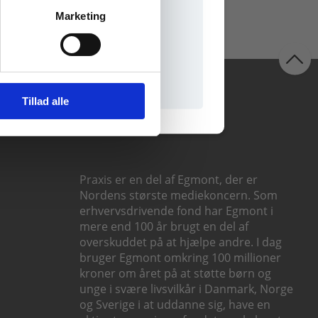
Marketing
il praxisOnline
Følg os
Tillad alle
Praxis er en del af Egmont, der er
Nordens største mediekoncern. Som
erhvervsdrivende fond har Egmont i
mere end 100 år brugt en del af
overskuddet på at hjælpe andre. I dag
bruger Egmont omkring 100 millioner
kroner om året på at støtte børn og
unge i svære livsvilkår i Danmark, Norge
og Sverige i at uddanne sig, have en