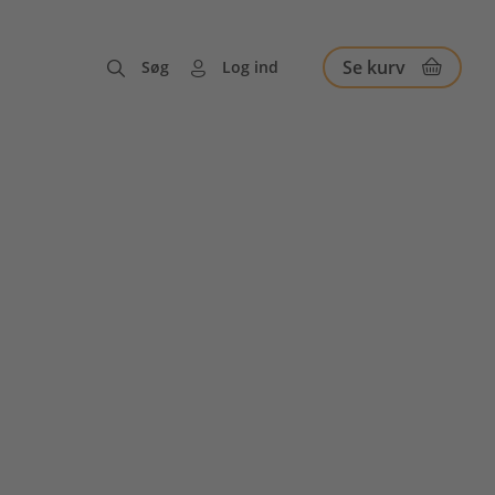
Se kurv
Søg
Log ind