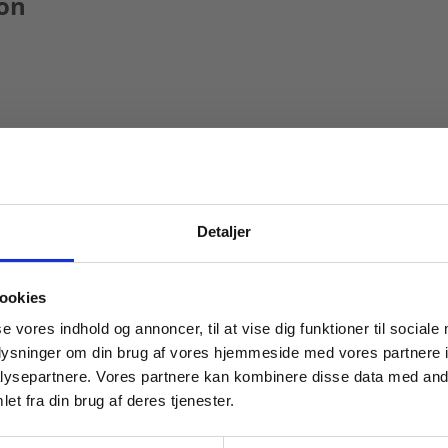
son
Detaljer
 masterclasses mm.
ookies
Tilgå din
se vores indhold og annoncer, til at vise dig funktioner til sociale
oplysninger om din brug af vores hjemmeside med vores partnere i
ysepartnere. Vores partnere kan kombinere disse data med andr
et fra din brug af deres tjenester.
For institutioner og