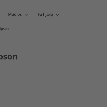
Mød os
Få hjælp
lipson
pson