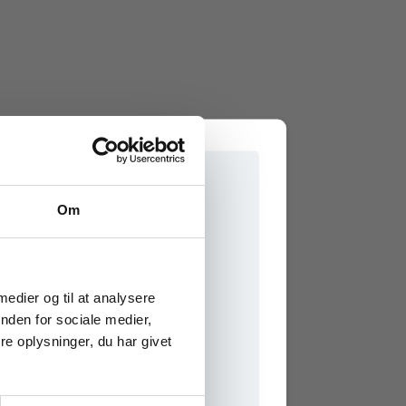
Om
e onlinematerialer
 medier og til at analysere
nden for sociale medier,
e oplysninger, du har givet