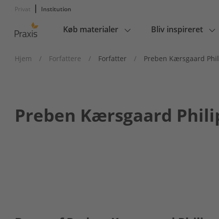
Privat
Institution
Køb materialer
Bliv inspireret
Main
navigation
Hjem
/
Forfattere
/
Forfatter
/
Preben Kærsgaard Phi
Preben Kærsgaard Phili