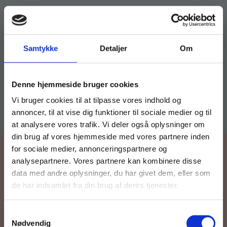
fx om naturvidenskabelig metode og
tænkning
Samtykke
Detaljer
Om
Køb læremidler og find masterclasses mm.
Se indholdet i fagpakken
Denne hjemmeside bruger cookies
Fortsæt som:
Vi bruger cookies til at tilpasse vores indhold og
annoncer, til at vise dig funktioner til sociale medier og til
at analysere vores trafik. Vi deler også oplysninger om
din brug af vores hjemmeside med vores partnere inden
For privatkunder og
For institutioner og
for sociale medier, annonceringspartnere og
analysepartnere. Vores partnere kan kombinere disse
studerende. Du får
virksomheder. Du
data med andre oplysninger, du har givet dem, eller som
vist priser inkl.
får vist priser ekskl.
de har indsamlet fra din brug af deres tjenester.
3 gode grunde til at vælge
moms.
moms.
fagpakken
Samtykkevalg
Privat
Institution
Nødvendig