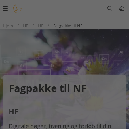
Main
navigation
Hjem
/
HF
/
NF
/
Fagpakke til NF
Fagpakke til NF
HF
Digitale bøger, træning og forløb til din