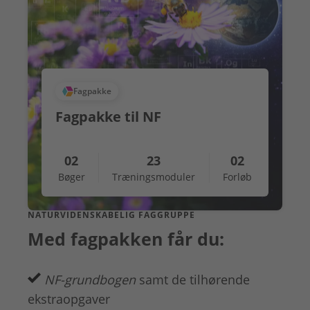
Fagpakke
Fagpakke til NF
02
23
02
Bøger
Træningsmoduler
Forløb
NATURVIDENSKABELIG FAGGRUPPE
Med fagpakken får du:
NF-grundbogen
samt de tilhørende
ekstraopgaver