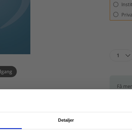
Inst
Priv
1
dgang
Få mer
Fagp
v redskaberne til didaktisk at analysere
Detaljer
lificere tilrettelæggelsen af