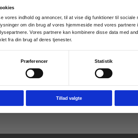
 masterclasses mm.
ookies
rdan musikundervisningen skal være et
Tilgå din
se vores indhold og annoncer, til at vise dig funktioner til sociale
ppellerer både til den uerfarne
oplysninger om din brug af vores hjemmeside med vores partnere i
sig i de teoretiske bevæggrunde for
Pris fra
30,
ysepartnere. Vores partnere kan kombinere disse data med andr
et fra din brug af deres tjenester.
grundlæggende valg, som man står over for
For institutioner og
 aspekter i musikundervisningen. Her
virksomheder. Du får
Præferencer
Statistik
e og kvalificere gode valg i
vist priser ekskl. moms.
desuden kunne tjene som et
og udvikling blandt musiklærere.
Fortsæt som institution
Gå t
Tillad valgte