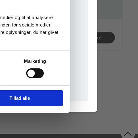
03
01
Bøger
Forløb
e onlinematerialer
 medier og til at analysere
nden for sociale medier,
00 kr.
e oplysninger, du har givet
Se fagpakke
Marketing
il praxisOnline
Tillad alle