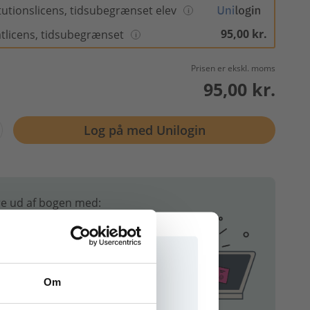
itutionslicens, tidsubegrænset elev
95,00 kr.
atlicens, tidsubegrænset
Prisen er ekskl. moms
95,00 kr.
Log på med Unilogin
e ud af bogen med:
akke til musik
Om