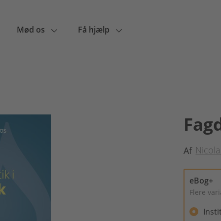
Mød os
Få hjælp
Fagd
Nicol
Af
eBog+
Flere var
Inst