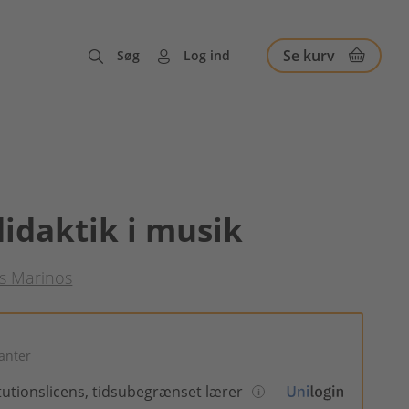
Se kurv
Søg
Log ind
idaktik i musik
as Marinos
ianter
itutionslicens, tidsubegrænset lærer