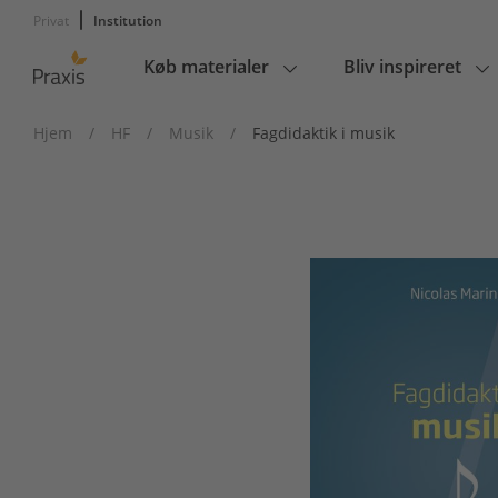
Privat
Institution
Køb materialer
Bliv inspireret
Main
navigation
Hjem
/
HF
/
Musik
/
Fagdidaktik i musik