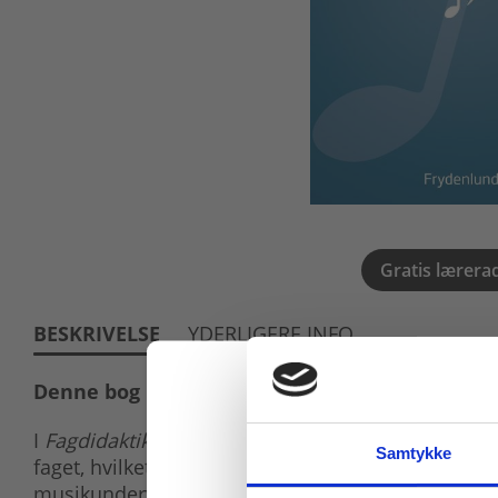
Gratis lærera
BESKRIVELSE
YDERLIGERE INFO
Denne bog indgår i
fagpakken til musik
.
I
Fagdidaktik i musik
får du som musiklærer og -ele
Samtykke
faget, hvilket kan være med til at bidrage til at kva
musikundervisningen.