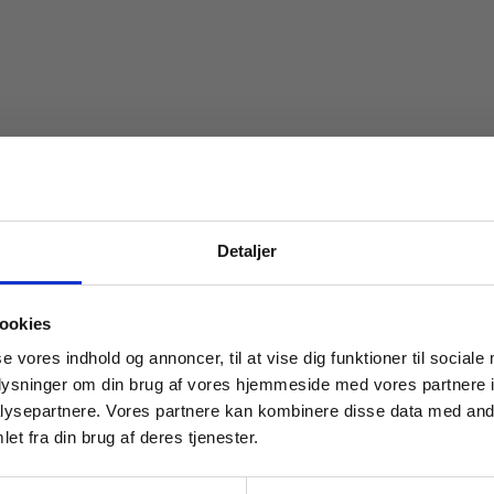
Detaljer
 masterclasses mm.
ookies
Tilgå din
se vores indhold og annoncer, til at vise dig funktioner til sociale
oplysninger om din brug af vores hjemmeside med vores partnere i
ysepartnere. Vores partnere kan kombinere disse data med andr
et fra din brug af deres tjenester.
For institutioner og