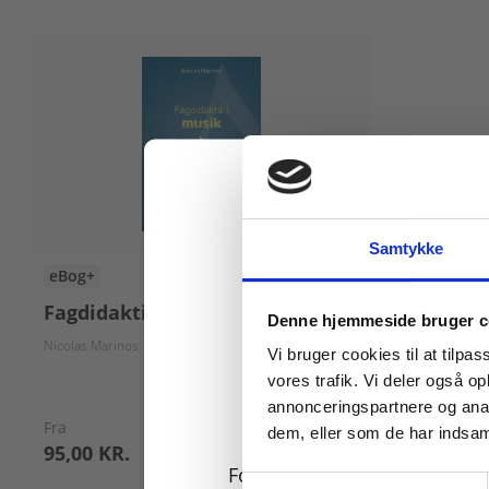
Samtykke
eBog+
Fagdidaktik i musik
Køb læremidler og find
Denne hjemmeside bruger c
Nicolas Marinos
Vi bruger cookies til at tilpas
vores trafik. Vi deler også 
annonceringspartnere og anal
Fra
dem, eller som de har indsaml
95,00 KR.
For privatkunder og
Samtykkevalg