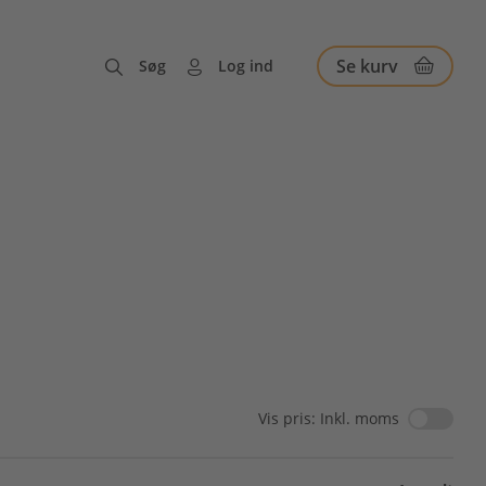
Se kurv
Søg
Log ind
Vis pris: Inkl. moms