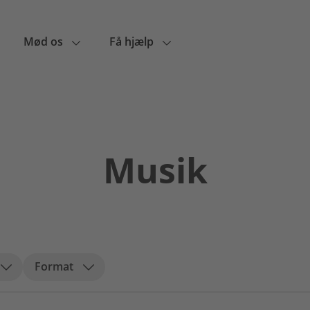
Mød os
Få hjælp
Musik
Format