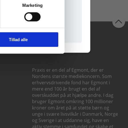
Marketing
il praxisOnline
Følg os
Tillad alle
Praxis er en del af Egmont, der er
Nordens største mediekoncern. Som
erhvervsdrivende fond har Egmont i
mere end 100 år brugt en del af
overskuddet på at hjælpe andre. I dag
bruger Egmont omkring 100 millioner
kroner om året på at støtte børn og
unge i svære livsvilkår i Danmark, Norge
og Sverige i at uddanne sig, have en
aktiv stemme i samfundet og skabe et