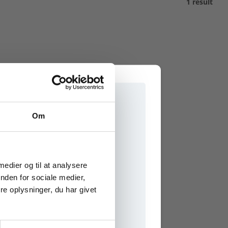
1 result
Om
e onlinematerialer
 medier og til at analysere
nden for sociale medier,
e oplysninger, du har givet