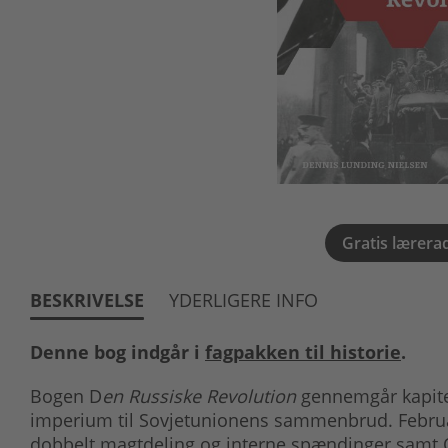
Gratis lærera
BESKRIVELSE
YDERLIGERE INFO
Denne bog indgår i
fagpakken til historie
.
Bogen D
en Russiske Revolution
gennemgår kapitel 
imperium til Sovjetunionens sammenbrud. Febru
dobbelt magtdeling og interne spændinger samt 