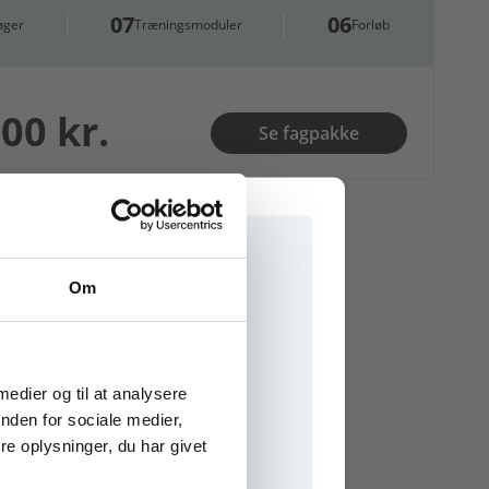
07
06
øger
Træningsmoduler
Forløb
00 kr.
Se fagpakke
Om
e onlinematerialer
 medier og til at analysere
nden for sociale medier,
e oplysninger, du har givet