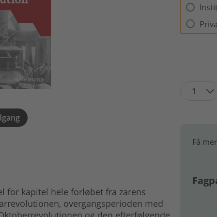
Inst
Priv
1
dgang
Få mer
Fagpa
for kapitel hele forløbet fra zarens
arrevolutionen, overgangsperioden med
Oktoberrevolutionen og den efterfølgende