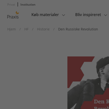
Privat
Institution
Køb materialer
Bliv inspireret
Main
navigation
Hjem
/
HF
/
Historie
/
Den Russiske Revolution