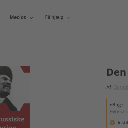
Mød os
Få hjælp
Den 
Denni
Af
eBog+
Flere var
Inst