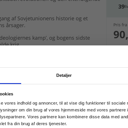
39
B
ang af Sovjetunionens historie og et
ns årsager.
Pris fra
90,
deologiernes kamp’, og bogens sidste
lde krig.
ed faget russisk eller i et forløb om
Detaljer
 masterclasses mm.
ookies
Tilgå din
se vores indhold og annoncer, til at vise dig funktioner til sociale
oplysninger om din brug af vores hjemmeside med vores partnere i
ysepartnere. Vores partnere kan kombinere disse data med andr
et fra din brug af deres tjenester.