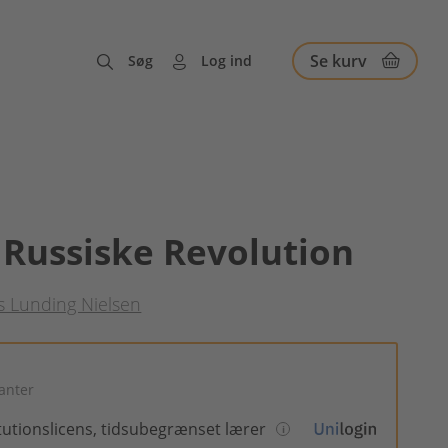
Se kurv
Søg
Log ind
Russiske Revolution
s Lunding Nielsen
ianter
itutionslicens, tidsubegrænset lærer