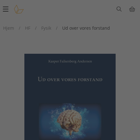
Main
navigation
Hjem
/
HF
/
Fysik
/
Ud over vores forstand