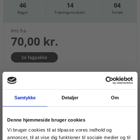
46
14
04
Bøger
Træningsmoduler
Forløb
Pris fra
70,00 kr.
Se fagpakke
BESKRIVELSE
YDERLIGERE INFO
Samtykke
Detaljer
Om
– FYSIKFORLAGET (LMFK)
Køb læremidler og find masterclasses mm.
Denne hjemmeside bruger cookies
Denne titel indgår i
fagpakken til fysik
.
Fortsæt som:
Vi bruger cookies til at tilpasse vores indhold og
På mange måder er moderne fysik en kæmpe
annoncer, til at vise dig funktioner til sociale medier og til