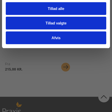
Tillad alle
Tillad valgte
Gå til praxisOnline
eXtra
Op med ordene
Afvis
Ragna Ea Bentsdatter
Fra
215,00 KR.