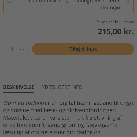
Institutionslicens, tidsubegrænset lærer
Prisen er ekskl. moms
215,00 kr.
1
Tilføj til kurv
BESKRIVELSE
YDERLIGERE INFO
Op med ordene
er en digital træningsbane til unge
og voksne med læse- og skriveudfordringer.
Materialet træner kursisten i alt fra stavning af
enkeltord som ’champignon’ og ’støvsuger’ til
læsning af onlinetekster om dating og