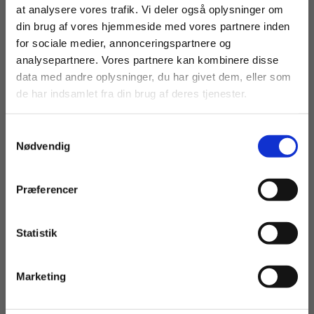
Specialundervisning for Voksne, samt elever på
at analysere vores trafik. Vi deler også oplysninger om
ungdomsuddannelser som EGU, FGU og STU.
din brug af vores hjemmeside med vores partnere inden
For privatkunder og
For institutioner og
for sociale medier, annonceringspartnere og
analysepartnere. Vores partnere kan kombinere disse
studerende. Du får
virksomheder. Du
data med andre oplysninger, du har givet dem, eller som
vist priser inkl.
får vist priser ekskl.
de har indsamlet fra din brug af deres tjenester.
moms.
moms.
Samtykkevalg
Privat
Institution
Nødvendig
Præferencer
Andre har også købt
Statistik
Tilgå dine onlinematerialer
Marketing