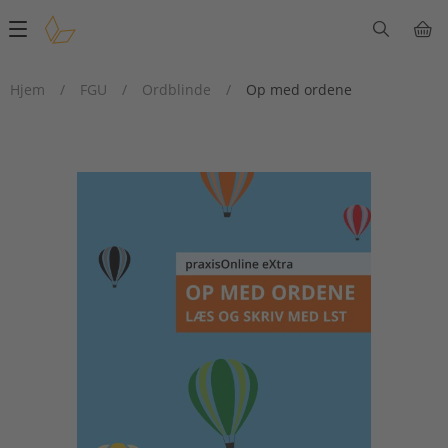
Main
navigation
Hjem
/
FGU
/
Ordblinde
/
Op med ordene