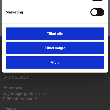
Pris
Fra
155,00 KR.
60,00 KR.
Marketing
Tillad alle
Tillad valgte
Gå til praxisOnline
Afvis
Praxis Forlag A/S
CVR 41280921
København
Vognmagergade 7, 5. sal
1120 København K
Odense