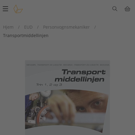
Main
navigation
Hjem
/
EUD
/
Personvognsmekaniker
/
Transportmiddellinjen