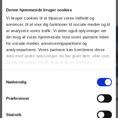
Køb læremidler og find masterclasses mm.
Denne hjemmeside bruger cookies
Andre har også købt
Fortsæt som:
Vi bruger cookies til at tilpasse vores indhold og
annoncer, til at vise dig funktioner til sociale medier og til
at analysere vores trafik. Vi deler også oplysninger om
din brug af vores hjemmeside med vores partnere inden
For privatkunder og
For institutioner og
for sociale medier, annonceringspartnere og
analysepartnere. Vores partnere kan kombinere disse
studerende. Du får
virksomheder. Du
data med andre oplysninger, du har givet dem, eller som
vist priser inkl.
får vist priser ekskl.
de har indsamlet fra din brug af deres tjenester.
moms.
moms.
Samtykkevalg
Privat
Institution
Nødvendig
Digitale Læremidle
2 formater
Fagpakke til
Personlig sikkerhed ved arbejde med
erhvervsøkon
Præferencer
epoxy og isocyanat
Praxis Forlag A/S
Statistik
Tilgå dine onlinematerialer