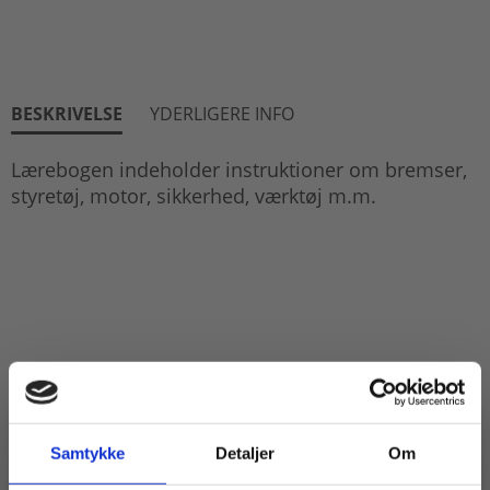
BESKRIVELSE
YDERLIGERE INFO
Lærebogen indeholder instruktioner om bremser,
styretøj, motor, sikkerhed, værktøj m.m.
Samtykke
Detaljer
Om