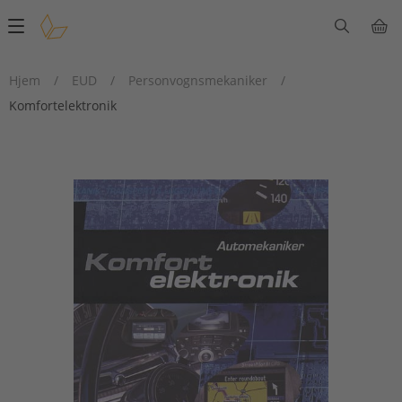
Main
navigation
Hjem
/
EUD
/
Personvognsmekaniker
/
Komfortelektronik