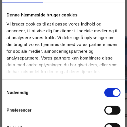
Køb læremidler og find masterclasses mm.
Denne hjemmeside bruger cookies
Andre har også købt
Fortsæt som:
Vi bruger cookies til at tilpasse vores indhold og
annoncer, til at vise dig funktioner til sociale medier og til
at analysere vores trafik. Vi deler også oplysninger om
din brug af vores hjemmeside med vores partnere inden
For privatkunder og
For institutioner og
for sociale medier, annonceringspartnere og
analysepartnere. Vores partnere kan kombinere disse
studerende. Du får
virksomheder. Du
data med andre oplysninger, du har givet dem, eller som
vist priser inkl.
får vist priser ekskl.
de har indsamlet fra din brug af deres tjenester.
moms.
moms.
Samtykkevalg
Privat
Institution
Nødvendig
Diverse
Digitale Læremidle
Fagpakke til
Infocar
Præferencer
erhvervsøkon