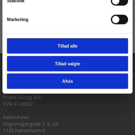
Statistik
Tilgå dine onlinematerialer
Pris
Fra
300,00 KR.
60,00 KR.
Marketing
Tillad alle
Tillad valgte
Gå til praxisOnline
Afvis
Praxis Forlag A/S
CVR 41280921
København
Vognmagergade 7, 5. sal
1120 København K