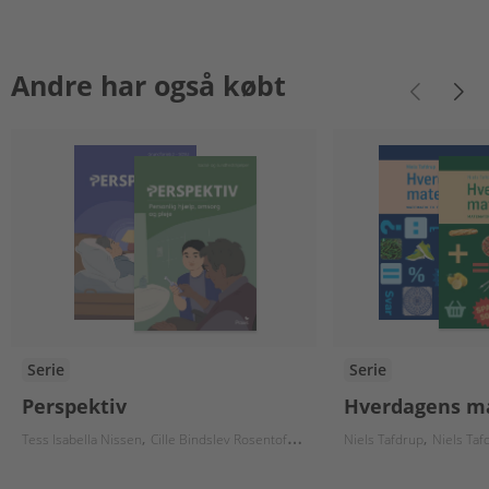
Andre har også købt
Serie
Serie
Perspektiv
Hverdagens m
Tess Isabella Nissen
Cille Bindslev Rosentoft
Carsten Fog Hansen
Niels Tafdrup
Carina Sc
Niels Taf