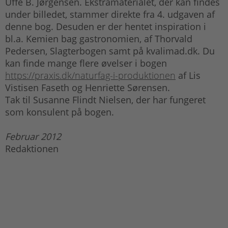
Uffe B. Jørgensen. Ekstramaterialet, der kan findes
under billedet, stammer direkte fra 4. udgaven af
denne bog. Desuden er der hentet inspiration i
bl.a. Kemien bag gastronomien, af Thorvald
Pedersen, Slagterbogen samt på kvalimad.dk. Du
kan finde mange flere øvelser i bogen
https://praxis.dk/naturfag-i-produktionen
af Lis
Vistisen Faseth og Henriette Sørensen.
Tak til Susanne Flindt Nielsen, der har fungeret
som konsulent på bogen.
Februar 2012
Redaktionen