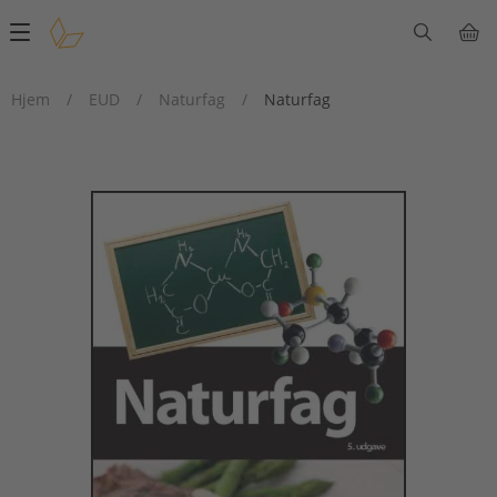
Main
navigation
Hjem
/
EUD
/
Naturfag
/
Naturfag