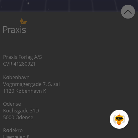
Praxis Forlag A/S
CVR 41280921
København
Vognmagergade 7, 5. sal
1120 København K
Odense
Kochsgade 31D
5000 Odense
Rødekro
Hærvejen 8