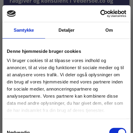
rådgiver og konsulent i Vedersoe.co og
formand for Ekspertgruppen om ChatGPT
og eksamen
Samtykke
Detaljer
Om
Kunstig intelligens og fremkomsten af
sprogmodeller som ChatGPT sætter læreren,
skolen og skoleledelsen i et stort dilemma.
Køb læremidler og find masterclasses mm.
Denne hjemmeside bruger cookies
På den ene side repræsenterer generativ
Fortsæt som:
Vi bruger cookies til at tilpasse vores indhold og
kunstig intelligens en trussel, fordi det bliver
annoncer, til at vise dig funktioner til sociale medier og til
sværere at vide, om eleven selv har skrevet
at analysere vores trafik. Vi deler også oplysninger om
sine opgaver eller gennemtænkt et svar i
din brug af vores hjemmeside med vores partnere inden
undervisningen. På den anden side er
For privatkunder og
For institutioner og
for sociale medier, annonceringspartnere og
analysepartnere. Vores partnere kan kombinere disse
kunstig intelligens både en stor mulighed for
studerende. Du får
virksomheder. Du
data med andre oplysninger, du har givet dem, eller som
at nå længere, når en opgave skal løses, og et
vist priser inkl.
får vist priser ekskl.
de har indsamlet fra din brug af deres tjenester.
væsentligt element af moderne dannelse,
moms.
moms.
hvor eleverne skal lære at tage selvstændigt
Samtykkevalg
Privat
Institution
og kritisk stilling til, hvad kunstig intelligens
Nødvendig