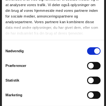
at analysere vores trafik. Vi deler også oplysninger om
din brug af vores hjemmeside med vores partnere inden
For privatkunder og
For institutioner og
for sociale medier, annonceringspartnere og
analysepartnere. Vores partnere kan kombinere disse
studerende. Du får
virksomheder. Du
Praxis Forlag A/S
data med andre oplysninger, du har givet dem, eller som
CVR 41280921
vist priser inkl.
får vist priser ekskl.
de har indsamlet fra din brug af deres tjenester.
moms.
moms.
København
Vognmagergade 7, 5. sal
Samtykkevalg
Privat
Institution
1120 København K
Nødvendig
Odense
Kochsgade 31D
Præferencer
5000 Odense
Rødekro
Statistik
Tilgå dine onlinematerialer
Hærvejen 8
6230 Rødekro
Marketing
Kontakt kundeservice