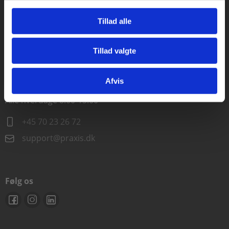
Alle hverdage kl. 10.00-15.00
Tillad alle
+45 70 23 85 87
Tillad valgte
info@praxis.dk
Gå til praxisOnline
Afvis
Kontakt teknisk support
Alle hverdage 8.00-15.00
+45 70 23 26 72
support@praxis.dk
Følg os