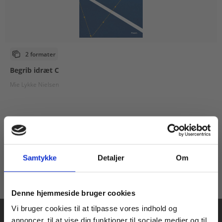
2 formater
Begrib idræt C
Mie Lykke Nielsen
Fra
109,00 KR.
Samtykke
Detaljer
Om
Køb læremidler og find masterclasses mm.
Denne hjemmeside bruger cookies
Fortsæt som:
Vi bruger cookies til at tilpasse vores indhold og
annoncer, til at vise dig funktioner til sociale medier og til