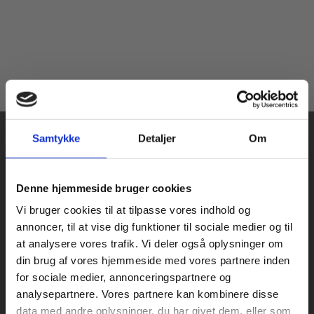
Samtykke
Detaljer
Om
Køb læremidler og find masterclasses mm.
Denne hjemmeside bruger cookies
Fortsæt som:
Vi bruger cookies til at tilpasse vores indhold og
Praxis Forlag A/S
annoncer, til at vise dig funktioner til sociale medier og til
CVR 41280921
at analysere vores trafik. Vi deler også oplysninger om
København
din brug af vores hjemmeside med vores partnere inden
Vognmagergade 7, 5. sal
For privatkunder og
For institutioner og
for sociale medier, annonceringspartnere og
1120 København K
analysepartnere. Vores partnere kan kombinere disse
studerende. Du får
virksomheder. Du
data med andre oplysninger, du har givet dem, eller som