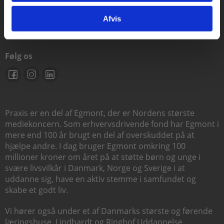
support@praxis.dk
Afvis
Følg os
Praxis er en del af Egmont, der er Nordens største
mediekoncern. Som erhvervsdrivende fond har Egmont i
mere end 100 år brugt en del af overskuddet på at
hjælpe andre. I dag bruger Egmont omkring 100
millioner kroner om året på at støtte børn og unge i
svære livsvilkår i Danmark, Norge og Sverige i at
uddanne sig, have en aktiv stemme i samfundet og
skabe et godt liv.
Vi hører også under et af Danmarks største og førende
læringshuse,
Lindhardt og Ringhof Uddannelse
,