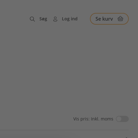
Se kurv
Søg
Log ind
Vis pris: Inkl. moms