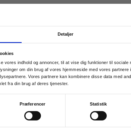
Detaljer
Ingen resultater
 masterclasses mm.
ookies
Tilgå din
se vores indhold og annoncer, til at vise dig funktioner til sociale
oplysninger om din brug af vores hjemmeside med vores partnere i
ysepartnere. Vores partnere kan kombinere disse data med andr
et fra din brug af deres tjenester.
For institutioner og
virksomheder. Du får
Kontakt kundeservice
Præferencer
Statistik
vist priser ekskl. moms.
Alle hverdage kl. 10.00-15.00
+45 70 23 85 87
Fortsæt som institution
Gå t