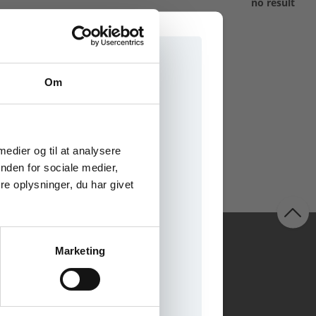
no result
Om
e onlinematerialer
 medier og til at analysere
nden for sociale medier,
e oplysninger, du har givet
Følg os
Marketing
il praxisOnline