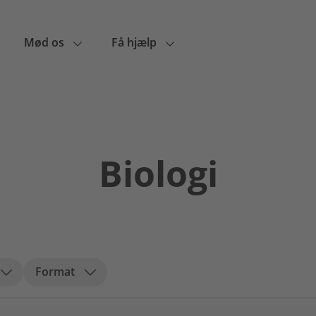
Mød os
Få hjælp
Biologi
Format