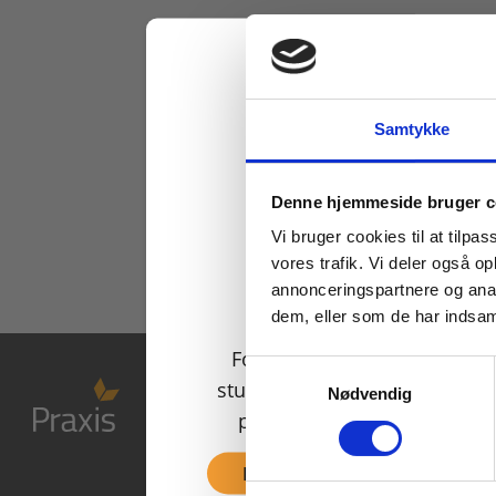
Samtykke
Køb læremidler og find
Denne hjemmeside bruger c
Vi bruger cookies til at tilpas
vores trafik. Vi deler også 
annonceringspartnere og anal
dem, eller som de har indsaml
For privatkunder og
Samtykkevalg
studerende. Du får vist
Nødvendig
priser inkl. moms.
Fortsæt som privat