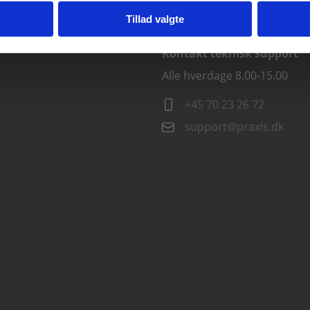
info@praxis.dk
Tillad valgte
Kontakt teknisk support
Alle hverdage 8.00-15.00
+45 70 23 26 72
support@praxis.dk