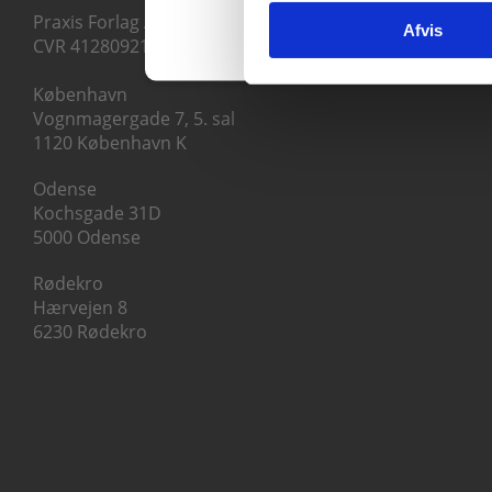
Praxis Forlag A/S
Afvis
CVR 41280921
København
Vognmagergade 7, 5. sal
1120 København K
Odense
Kochsgade 31D
5000 Odense
Rødekro
Hærvejen 8
6230 Rødekro