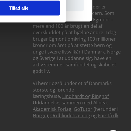
Praxis er en del af Egmont, der er
Tillad alle
Nordens største mediekoncern. Som
erhvervsdrivende fond har Egmont i
mere end 100 år brugt en del af
overskuddet på at hjælpe andre. I dag
bruger Egmont omkring 100 millioner
kroner om året på at støtte børn og
unge i svære livsvilkår i Danmark, Norge
og Sverige i at uddanne sig, have en
aktiv stemme i samfundet og skabe et
godt liv.
Vi hører også under et af Danmarks
største og førende
læringshuse,
Lindhardt og Ringhof
Uddannelse
, sammen med
Alinea
,
Akademisk Forlag
,
GoTutor
(herunder i
Norge
),
Ordblindetræning
og
Forstå.dk
.